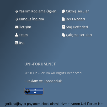
Yazılım Kodlama Öğren
Çıkmış sorular
Kunduz İndirim
Ders Notları
İletişim
Staj Defterleri
Team
Çalışma soruları
Rss
UNI-FORUM.NET
2018 Uni-Forum All Rights Reserved.
• Reklam ve Sponsorluk
İçerik sağlayıcı paylaşım sitesi olarak hizmet veren Uni-Forum.Net