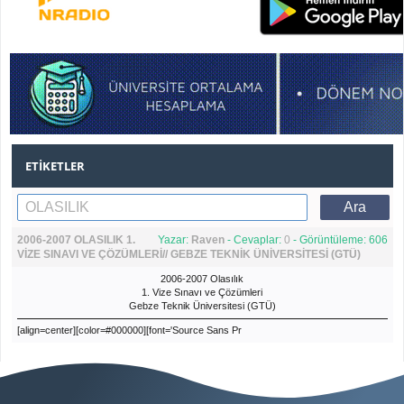
ETIKETLER
2006-2007 OLASILIK 1.
Yazar:
Raven
- Cevaplar:
0
- Görüntüleme: 606
VİZE SINAVI VE ÇÖZÜMLERİ// GEBZE TEKNİK ÜNİVERSİTESİ (GTÜ)
2006-2007 Olasılık
1. Vize Sınavı ve Çözümleri
Gebze Teknik Üniversitesi (GTÜ)
[align=center][color=#000000][font='Source Sans Pr