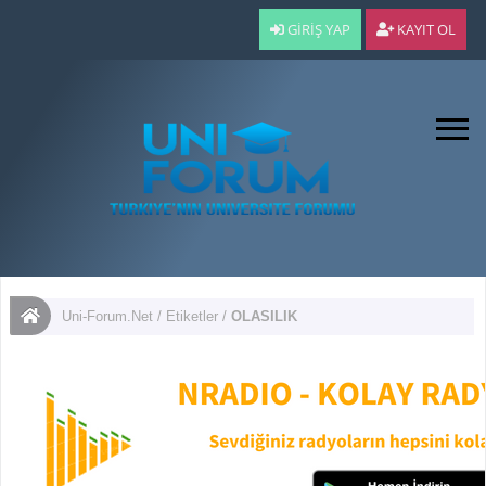
GIRIŞ YAP
KAYIT OL
Uni-Forum.Net
/
Etiketler
/
OLASILIK