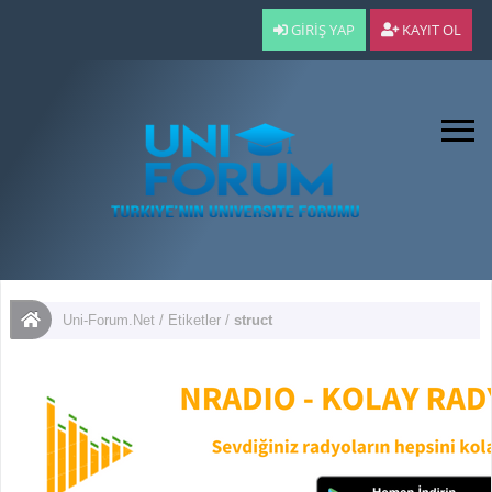
GIRIŞ YAP
KAYIT OL
Uni-Forum.Net
/
Etiketler
/
struct