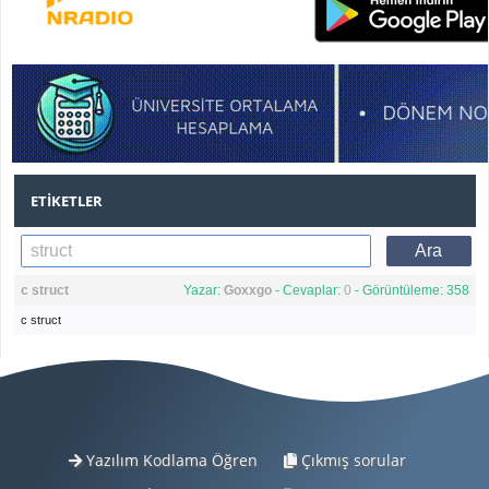
ETIKETLER
c struct
Yazar:
Goxxgo
- Cevaplar:
0
- Görüntüleme: 358
c struct
Yazılım Kodlama Öğren
Çıkmış sorular