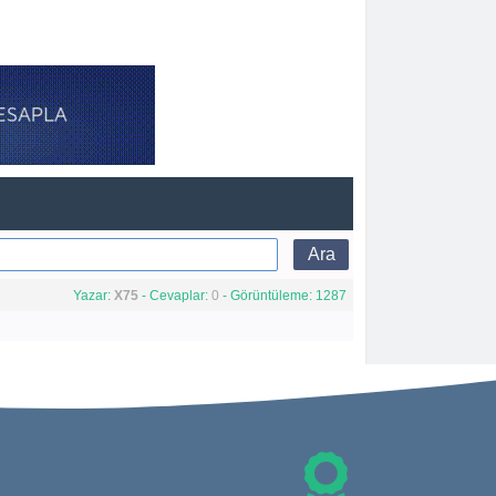
Yazar:
X75
- Cevaplar:
0
- Görüntüleme: 1287