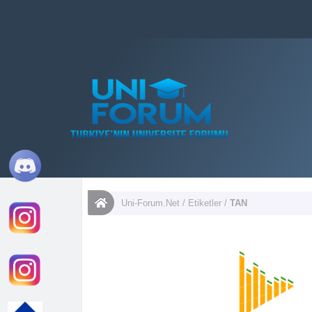
Uni-Forum.Net
/
Etiketler
/
TAN