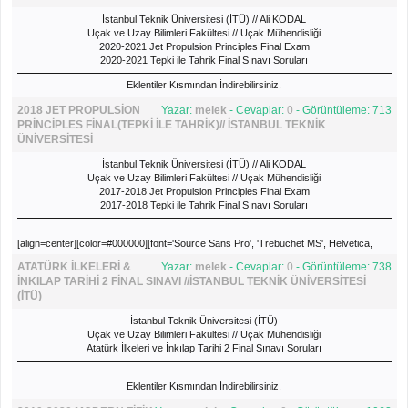
İstanbul Teknik Üniversitesi (İTÜ) // Ali KODAL
Uçak ve Uzay Bilimleri Fakültesi // Uçak Mühendisliği
2020-2021 Jet Propulsion Principles Final Exam
2020-2021 Tepki ile Tahrik Final Sınavı Soruları
Eklentiler Kısmından İndirebilirsiniz.
2018 JET PROPULSİON
Yazar:
melek
- Cevaplar:
0
- Görüntüleme: 713
PRİNCİPLES FİNAL(TEPKİ İLE TAHRİK)// İSTANBUL TEKNİK
ÜNİVERSİTESİ
İstanbul Teknik Üniversitesi (İTÜ) // Ali KODAL
Uçak ve Uzay Bilimleri Fakültesi // Uçak Mühendisliği
2017-2018 Jet Propulsion Principles Final Exam
2017-2018 Tepki ile Tahrik Final Sınavı Soruları
[align=center][color=#000000][font='Source Sans Pro', 'Trebuchet MS', Helvetica,
Arial, san
ATATÜRK İLKELERİ &
Yazar:
melek
- Cevaplar:
0
- Görüntüleme: 738
İNKILAP TARİHİ 2 FİNAL SINAVI //İSTANBUL TEKNİK ÜNİVERSİTESİ
(İTÜ)
İstanbul Teknik Üniversitesi (İTÜ)
Uçak ve Uzay Bilimleri Fakültesi // Uçak Mühendisliği
Atatürk İlkeleri ve İnkılap Tarihi 2 Final Sınavı Soruları
Eklentiler Kısmından İndirebilirsiniz.