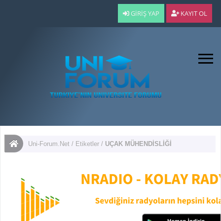
GIRIŞ YAP
KAYIT OL
Uni-Forum.Net
/
Etiketler
/
UÇAK MÜHENDİSLİĞİ