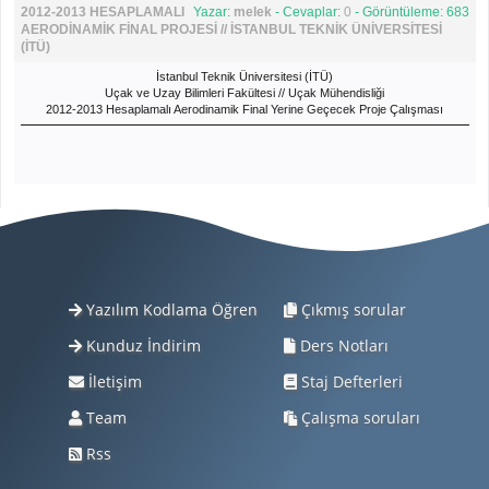
Arial, sans-serif][font='Source Sans Pro', 'Treb
2012-2013 HESAPLAMALI
Yazar:
melek
- Cevaplar:
0
- Görüntüleme: 683
AERODİNAMİK FİNAL PROJESİ // İSTANBUL TEKNİK ÜNİVERSİTESİ
(İTÜ)
İstanbul Teknik Üniversitesi (İTÜ)
Uçak ve Uzay Bilimleri Fakültesi // Uçak Mühendisliği
2012-2013 Hesaplamalı Aerodinamik Final Yerine Geçecek Proje Çalışması
[align=center][color=#000000][font='Source Sans Pro', 'Trebuchet MS', Helvetica,
Arial, sans-serif]Eklentiler Kısmından İndire
Yazılım Kodlama Öğren
Çıkmış sorular
Kunduz İndirim
Ders Notları
İletişim
Staj Defterleri
Team
Çalışma soruları
Rss