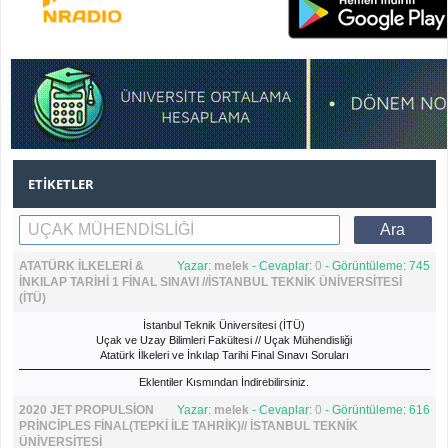
ETIKETLER
ATATÜRK İLKELERİ &
Yazar:
melek
- Cevaplar:
0
- Görüntüleme: 745
İNKILAP TARİHİ 1 FİNAL SINAVI //İSTANBUL TEKNİK ÜNİVERSİTESİ
(İTÜ)
İstanbul Teknik Üniversitesi (İTÜ)
Uçak ve Uzay Bilimleri Fakültesi // Uçak Mühendisliği
Atatürk İlkeleri ve İnkılap Tarihi Final Sınavı Soruları
Eklentiler Kısmından İndirebilirsiniz.
2020 JET PROPULSİON
Yazar:
melek
- Cevaplar:
0
- Görüntüleme: 616
PRİNCİPLES FİNAL(TEPKİ İLE TAHRİK)// İSTANBUL TEKNİK
ÜNİVERSİTESİ