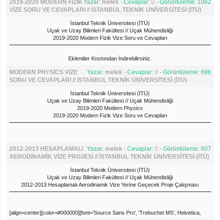
2019-2020 MODERN FİZİK
Yazar:
melek
- Cevaplar:
0
- Görüntüleme: 1062
VİZE SORU VE CEVAPLARI // İSTANBUL TEKNİK ÜNİVERSİTESİ (İTÜ)
İstanbul Teknik Üniversitesi (İTÜ)
Uçak ve Uzay Bilimleri Fakültesi // Uçak Mühendisliği
2019-2020 Modern Fizik Vize Soru ve Cevapları
Eklentiler Kısmından İndirebilirsiniz.
MODERN PHYSİCS VİZE
Yazar:
melek
- Cevaplar:
0
- Görüntüleme: 696
SORU VE CEVAPLARI // İSTANBUL TEKNİK ÜNİVERSİTESİ (İTÜ)
İstanbul Teknik Üniversitesi (İTÜ)
Uçak ve Uzay Bilimleri Fakültesi // Uçak Mühendisliği
2019-2020 Modern Physics
2019-2020 Modern Fizik Vize Soru ve Cevapları
[align=center][color=#000000][font='Source Sans Pro', 'Trebuchet MS', Helvetica,
2012-2013 HESAPLAMALI
Yazar:
melek
- Cevaplar:
0
- Görüntüleme: 607
Arial, sans-serif]Eklentiler Kısmından İndireb
AERODİNAMİK VİZE PROJESİ // İSTANBUL TEKNİK ÜNİVERSİTESİ (İTÜ)
İstanbul Teknik Üniversitesi (İTÜ)
Uçak ve Uzay Bilimleri Fakültesi // Uçak Mühendisliği
2012-2013 Hesaplamalı Aerodinamik Vize Yerine Geçecek Proje Çalışması
[align=center][color=#000000][font='Source Sans Pro', 'Trebuchet MS', Helvetica,