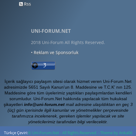
Rss
UNI-FORUM.NET
2018 Uni-Forum All Rights Reserved.
• Reklam ve Sponsorluk
İçerik sağlayıcı paylaşım sitesi olarak hizmet veren Uni-Forum.Net
adresimizde 5651 Sayılı Kanun'un 8. Maddesine ve T.C.K' nın 125.
Maddesine göre tüm üyelerimiz yaptıkları paylaşımlardan kendileri
sorumludur. Uni-Forum.Net hakkında yapılacak tüm hukuksal
şikayetleri
info@uni-forum.net
mail adresine ulaşıldıktan en geç 3
(üç) gün içerisinde ilgili kanunlar ve yönetmelikler çerçevesinde
tarafımızca incelenerek, gereken işlemler yapılacak ve site
yöneticilerimiz tarafından bilgi verilecektir.
Türkçe Çeviri:
© Uni-Forum.Net - All Rights Reserved. - Theme by Anka06