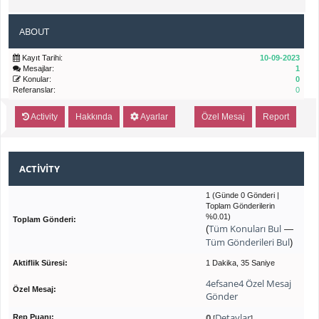
ABOUT
Kayıt Tarihi:
10-09-2023
Mesajlar:
1
Konular:
0
Referanslar:
0
Activity
Hakkında
Ayarlar
Özel Mesaj
Report
ACTIVITY
1 (Günde 0 Gönderi |
Toplam Gönderilerin
%0.01)
Toplam Gönderi:
Tüm Konuları Bul
(
—
Tüm Gönderileri Bul
)
Aktiflik Süresi:
1 Dakika, 35 Saniye
4efsane4 Özel Mesaj
Özel Mesaj:
Gönder
0
Detaylar
Rep Puanı:
[
]