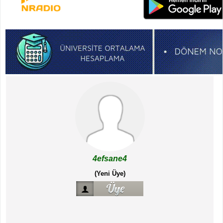
4efsane4
(Yeni Üye)