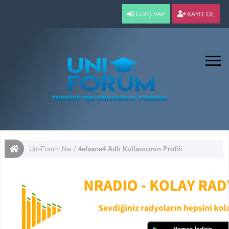
GIRIŞ YAP
KAYIT OL
Uni-Forum.Net
/
4efsane4 Adlı Kullanıcının Profili