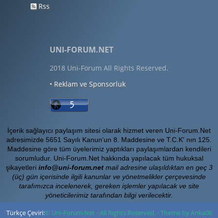
Rss
UNI-FORUM.NET
2018 Uni-Forum All Rights Reserved.
• Reklam ve Sponsorluk
İçerik sağlayıcı paylaşım sitesi olarak hizmet veren Uni-Forum.Net
adresimizde 5651 Sayılı Kanun'un 8. Maddesine ve T.C.K' nın 125.
Maddesine göre tüm üyelerimiz yaptıkları paylaşımlardan kendileri
sorumludur. Uni-Forum.Net hakkında yapılacak tüm hukuksal
şikayetleri
info@uni-forum.net
mail adresine ulaşıldıktan en geç 3
(üç) gün içerisinde ilgili kanunlar ve yönetmelikler çerçevesinde
tarafımızca incelenerek, gereken işlemler yapılacak ve site
yöneticilerimiz tarafından bilgi verilecektir.
Türkçe Çeviri:
© Uni-Forum.Net - All Rights Reserved. - Theme by Anka06