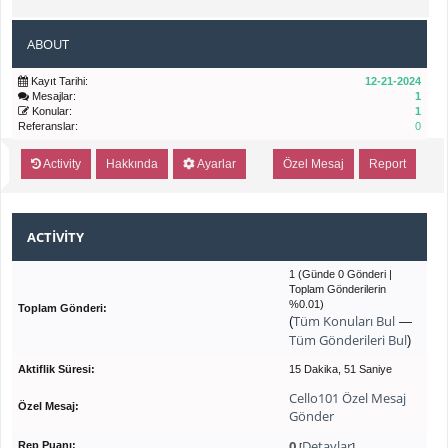
ABOUT
Kayıt Tarihi:
12-21-2024
Mesajlar:
1
Konular:
1
Referanslar:
0
Activity
Hakkında
Ayarlar
Özel Mesaj
Report
ACTIVITY
1 (Günde 0 Gönderi |
Toplam Gönderilerin
%0.01)
Toplam Gönderi:
Tüm Konuları Bul
(
—
Tüm Gönderileri Bul
)
Aktiflik Süresi:
15 Dakika, 51 Saniye
Cello101 Özel Mesaj
Özel Mesaj:
Gönder
0
Detaylar
Rep Puanı:
[
]