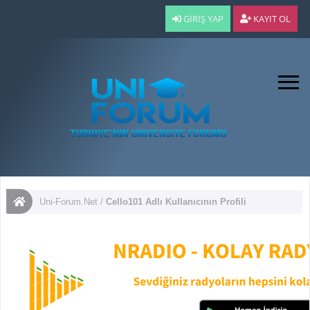
GIRIŞ YAP
KAYIT OL
Uni-Forum.Net
/
Cello101 Adlı Kullanıcının Profili