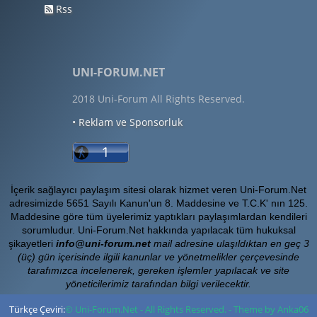
Rss
UNI-FORUM.NET
2018 Uni-Forum All Rights Reserved.
• Reklam ve Sponsorluk
İçerik sağlayıcı paylaşım sitesi olarak hizmet veren Uni-Forum.Net
adresimizde 5651 Sayılı Kanun'un 8. Maddesine ve T.C.K' nın 125.
Maddesine göre tüm üyelerimiz yaptıkları paylaşımlardan kendileri
sorumludur. Uni-Forum.Net hakkında yapılacak tüm hukuksal
şikayetleri
info@uni-forum.net
mail adresine ulaşıldıktan en geç 3
(üç) gün içerisinde ilgili kanunlar ve yönetmelikler çerçevesinde
tarafımızca incelenerek, gereken işlemler yapılacak ve site
yöneticilerimiz tarafından bilgi verilecektir.
Türkçe Çeviri:
© Uni-Forum.Net - All Rights Reserved. - Theme by Anka06