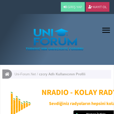
GIRIŞ YAP
KAYIT OL
Uni-Forum.Net
/
czcry Adlı Kullanıcının Profili