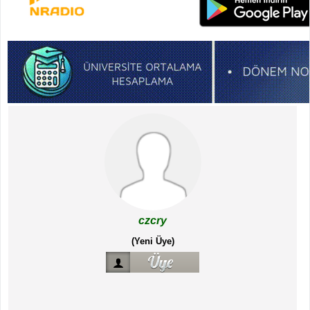
czcry
(Yeni Üye)