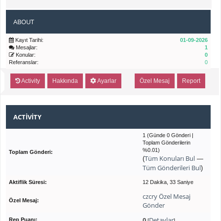
ABOUT
Kayıt Tarihi:
01-09-2026
Mesajlar:
1
Konular:
0
Referanslar:
0
Activity
Hakkında
Ayarlar
Özel Mesaj
Report
ACTIVITY
1 (Günde 0 Gönderi |
Toplam Gönderilerin
%0.01)
Toplam Gönderi:
Tüm Konuları Bul
(
—
Tüm Gönderileri Bul
)
Aktiflik Süresi:
12 Dakika, 33 Saniye
czcry Özel Mesaj
Özel Mesaj:
Gönder
0
Detaylar
Rep Puanı:
[
]