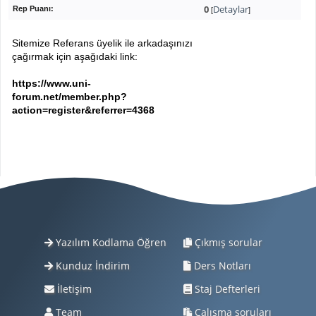
0
Detaylar
Rep Puanı:
[
]
Sitemize Referans üyelik ile arkadaşınızı
çağırmak için aşağıdaki link:
https://www.uni-
forum.net/member.php?
action=register&referrer=4368
Yazılım Kodlama Öğren
Çıkmış sorular
Kunduz İndirim
Ders Notları
İletişim
Staj Defterleri
Team
Çalışma soruları