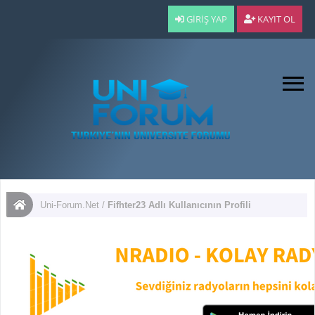
GIRIŞ YAP
KAYIT OL
Uni-Forum.Net
/
Fifhter23 Adlı Kullanıcının Profili