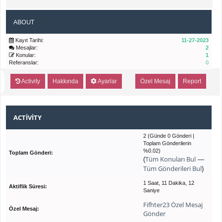
ABOUT
Kayıt Tarihi:
11-27-2023
Mesajlar:
2
Konular:
1
Referanslar:
0
Activity
Hakkında
Ayarlar
Özel Mesaj
Report
ACTIVITY
2 (Günde 0 Gönderi |
Toplam Gönderilerin
%0.02)
Toplam Gönderi:
Tüm Konuları Bul
(
—
Tüm Gönderileri Bul
)
1 Saat, 11 Dakika, 12
Aktiflik Süresi:
Saniye
Fifhter23 Özel Mesaj
Özel Mesaj:
Gönder