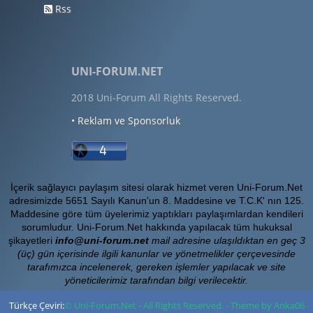
Rss
UNI-FORUM.NET
2018 Uni-Forum All Rights Reserved.
• Reklam ve Sponsorluk
İçerik sağlayıcı paylaşım sitesi olarak hizmet veren Uni-Forum.Net
adresimizde 5651 Sayılı Kanun'un 8. Maddesine ve T.C.K' nın 125.
Maddesine göre tüm üyelerimiz yaptıkları paylaşımlardan kendileri
sorumludur. Uni-Forum.Net hakkında yapılacak tüm hukuksal
şikayetleri
info@uni-forum.net
mail adresine ulaşıldıktan en geç 3
(üç) gün içerisinde ilgili kanunlar ve yönetmelikler çerçevesinde
tarafımızca incelenerek, gereken işlemler yapılacak ve site
yöneticilerimiz tarafından bilgi verilecektir.
Türkçe Çeviri:
© Uni-Forum.Net - All Rights Reserved. - Theme by Anka06