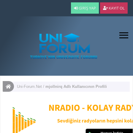
GIRIŞ YAP
KAYIT OL
Uni-Forum.Net
/
mjollnirq Adlı Kullanıcının Profili