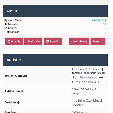
ABOUT
Kayıt Tarihi:
01-13-2021
Mesajlar:
17
Konular:
3
Referanslar:
0
Activity
Hakkında
Ayarlar
Özel Mesaj
Report
ACTIVITY
17 (Günde 0.01 Gönderi |
Toplam Gönderilerin %0.18)
Toplam Gönderi:
Tüm Konuları Bul
(
—
Tüm Gönderileri Bul
)
6 Saat, 56 Dakika, 21
Aktiflik Süresi:
Saniye
mjollnirq Özel Mesaj
Özel Mesaj:
Gönder
0
Detaylar
Rep Puanı:
[
]