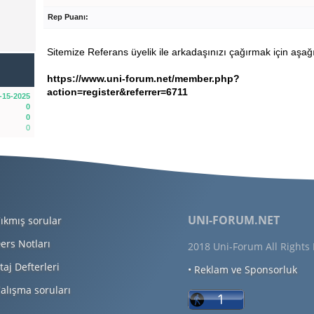
Rep Puanı:
Sitemize Referans üyelik ile arkadaşınızı çağırmak için aşağı
https://www.uni-forum.net/member.php?
action=register&referrer=6711
-15-2025
0
0
0
UNI-FORUM.NET
ıkmış sorular
ers Notları
2018 Uni-Forum All Rights
taj Defterleri
• Reklam ve Sponsorluk
alışma soruları