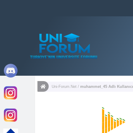
Uni-Forum.Net
/
muhammet_45 Adlı Kullanıcın