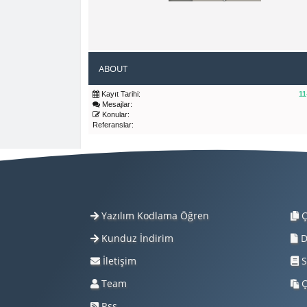
ABOUT
Kayıt Tarihi:
11
Mesajlar:
Konular:
Referanslar:
Yazılım Kodlama Öğren
Ç
Kunduz İndirim
D
İletişim
S
Team
Ç
Rss