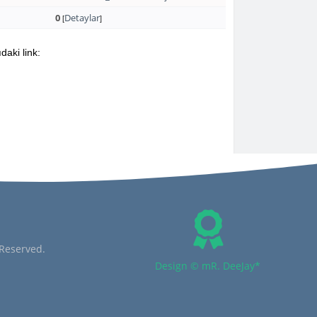
0
Detaylar
[
]
daki link:
 Reserved.
Design © mR. DeeJay*