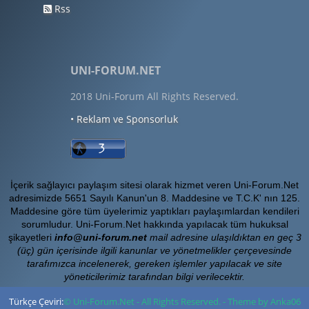
Rss
UNI-FORUM.NET
2018 Uni-Forum All Rights Reserved.
• Reklam ve Sponsorluk
İçerik sağlayıcı paylaşım sitesi olarak hizmet veren Uni-Forum.Net
adresimizde 5651 Sayılı Kanun'un 8. Maddesine ve T.C.K' nın 125.
Maddesine göre tüm üyelerimiz yaptıkları paylaşımlardan kendileri
sorumludur. Uni-Forum.Net hakkında yapılacak tüm hukuksal
şikayetleri
info@uni-forum.net
mail adresine ulaşıldıktan en geç 3
(üç) gün içerisinde ilgili kanunlar ve yönetmelikler çerçevesinde
tarafımızca incelenerek, gereken işlemler yapılacak ve site
yöneticilerimiz tarafından bilgi verilecektir.
Türkçe Çeviri:
© Uni-Forum.Net - All Rights Reserved. - Theme by Anka06