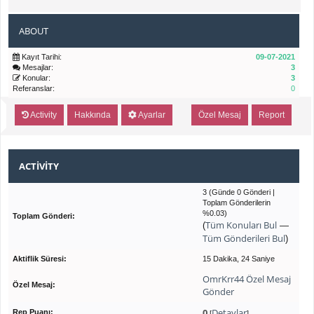
ABOUT
Kayıt Tarihi:
09-07-2021
Mesajlar:
3
Konular:
3
Referanslar:
0
Activity
Hakkında
Ayarlar
Özel Mesaj
Report
ACTIVITY
3 (Günde 0 Gönderi |
Toplam Gönderilerin
%0.03)
Toplam Gönderi:
Tüm Konuları Bul
(
—
Tüm Gönderileri Bul
)
Aktiflik Süresi:
15 Dakika, 24 Saniye
OmrKrr44 Özel Mesaj
Özel Mesaj:
Gönder
0
Detaylar
Rep Puanı:
[
]