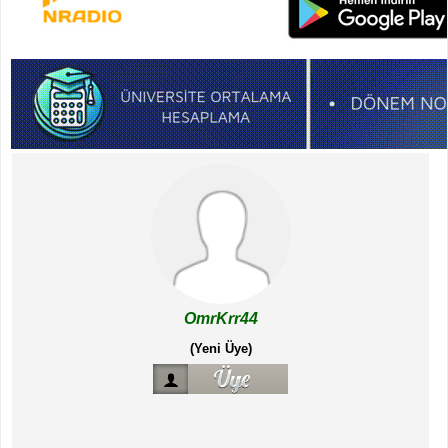
OmrKrr44
(Yeni Üye)