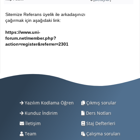
Sitemize Referans üyelik ile arkadaşınızı
çağırmak için aşağıdaki link:
https://www.uni-
forum.net/member.php?
action=register&referrer=2301
Yazılım Kodlama Öğren
Çıkmış sorular
Kunduz İndirim
Ders Notları
İletişim
Staj Defterleri
Team
Çalışma soruları