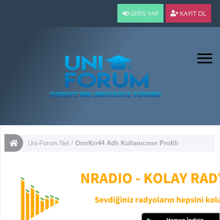
GIRIŞ YAP
KAYIT OL
Uni-Forum.Net
/
OmrKrr44 Adlı Kullanıcının Profili