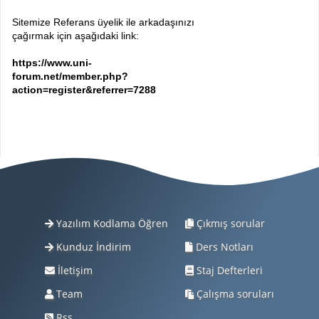
Sitemize Referans üyelik ile arkadaşınızı
çağırmak için aşağıdaki link:
https://www.uni-
forum.net/member.php?
action=register&referrer=7288
Yazılım Kodlama Öğren
Çıkmış sorular
Kunduz İndirim
Ders Notları
İletişim
Staj Defterleri
Team
Çalışma soruları
Rss