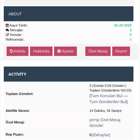
ABOUT
Kayıt Tarihi:
05-29-2026
Mesajlar:
3
Konular:
0
Referanslar:
0
Activity
Hakkında
Ayarlar
Özel Mesaj
Report
ACTIVITY
3 (Günde 0.04 Gönderi |
Toplam Gönderilerin %0.03)
Toplam Gönderi:
Tüm Konuları Bul
(
—
Tüm Gönderileri Bul
)
Aktiflik Süresi:
14 Dakika, 34 Saniye
pirrip Özel Mesaj
Özel Mesaj:
Gönder
0
Detaylar
Rep Puanı:
[
]