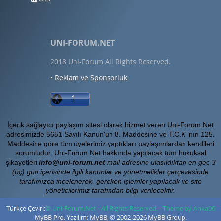
UNI-FORUM.NET
2018 Uni-Forum All Rights Reserved.
• Reklam ve Sponsorluk
İçerik sağlayıcı paylaşım sitesi olarak hizmet veren Uni-Forum.Net
adresimizde 5651 Sayılı Kanun'un 8. Maddesine ve T.C.K' nın 125.
Maddesine göre tüm üyelerimiz yaptıkları paylaşımlardan kendileri
sorumludur. Uni-Forum.Net hakkında yapılacak tüm hukuksal
şikayetleri
info@uni-forum.net
mail adresine ulaşıldıktan en geç 3
(üç) gün içerisinde ilgili kanunlar ve yönetmelikler çerçevesinde
tarafımızca incelenerek, gereken işlemler yapılacak ve site
yöneticilerimiz tarafından bilgi verilecektir.
Türkçe Çeviri:
© Uni-Forum.Net - All Rights Reserved. - Theme by Anka06
MyBB Pro
, Yazılım:
MyBB
, © 2002-2026
MyBB Group
.