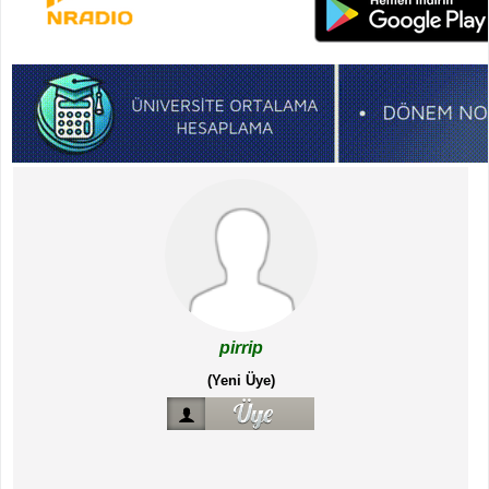
pirrip
(Yeni Üye)