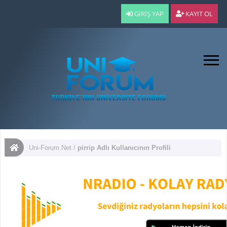
GIRIŞ YAP
KAYIT OL
Uni-Forum.Net
/
pirrip Adlı Kullanıcının Profili