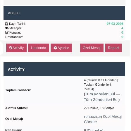
ABOUT
Kayıt Tarihi:
07-03-2026
Mesajlar:
4
Konular:
0
Referanslar:
0
Activity
Hakkında
Ayarlar
Özel Mesaj
Report
ACTIVITY
4 (Günde 0.11 Gönderi |
Toplam Gönderilerin
%0.04)
Toplam Gönderi:
Tüm Konuları Bul
(
—
Tüm Gönderileri Bul
)
Aktiflik Süresi:
22 Dakika, 18 Saniye
rehaozcan Özel Mesaj
Özel Mesaj:
Gönder
0
Detaylar
Rep Puanı:
[
]