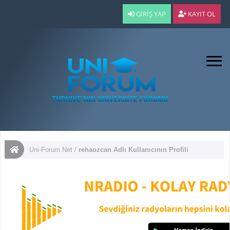
GIRIŞ YAP
KAYIT OL
Uni-Forum.Net
/
rehaozcan Adlı Kullanıcının Profili