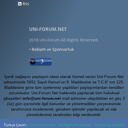
Rss
UNI-FORUM.NET
2018 Uni-Forum All Rights Reserved.
• Reklam ve Sponsorluk
İçerik sağlayıcı paylaşım sitesi olarak hizmet veren Uni-Forum.Net
adresimizde 5651 Sayılı Kanun'un 8. Maddesine ve T.C.K' nın 125.
Maddesine göre tüm üyelerimiz yaptıkları paylaşımlardan kendileri
sorumludur. Uni-Forum.Net hakkında yapılacak tüm hukuksal
şikayetleri
info@uni-forum.net
mail adresine ulaşıldıktan en geç 3
(üç) gün içerisinde ilgili kanunlar ve yönetmelikler çerçevesinde
tarafımızca incelenerek, gereken işlemler yapılacak ve site
yöneticilerimiz tarafından bilgi verilecektir.
Türkçe Çeviri:
© Uni-Forum.Net - All Rights Reserved. - Theme by Anka06