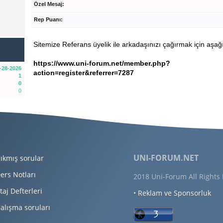
Özel Mesaj:
Rep Puanı:
Sitemize Referans üyelik ile arkadaşınızı çağırmak için aşağı
https://www.uni-forum.net/member.php?
-28-2026
action=register&referrer=7287
1
0
0
UNI-FORUM.NET
ıkmış sorular
ers Notları
2018 Uni-Forum All Rights
taj Defterleri
• Reklam ve Sponsorluk
alışma soruları