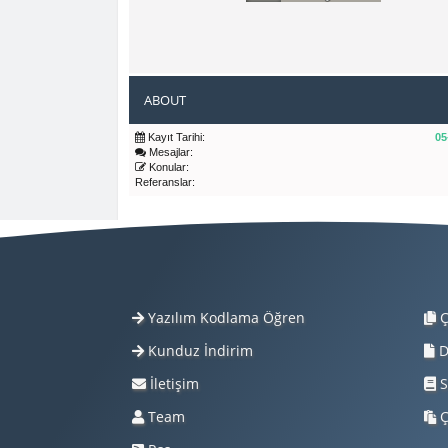
ABOUT
Kayıt Tarihi:
05
Mesajlar:
Konular:
Referanslar:
Yazılım Kodlama Öğren
Ç
Kunduz İndirim
D
İletişim
S
Team
Ç