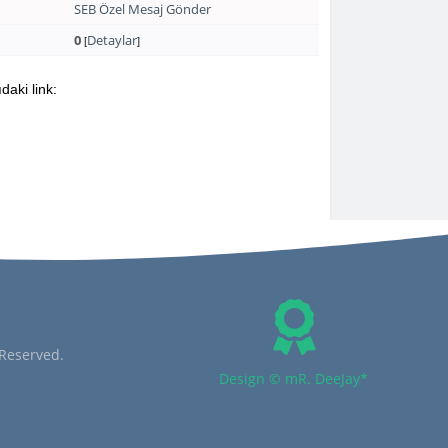
SEB Özel Mesaj Gönder
0
Detaylar
[
]
daki link:
 Reserved.
Design © mR. DeeJay*