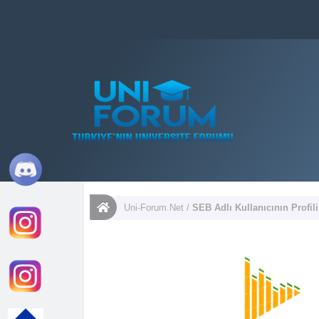
Uni-Forum.Net
/
SEB Adlı Kullanıcının Profili