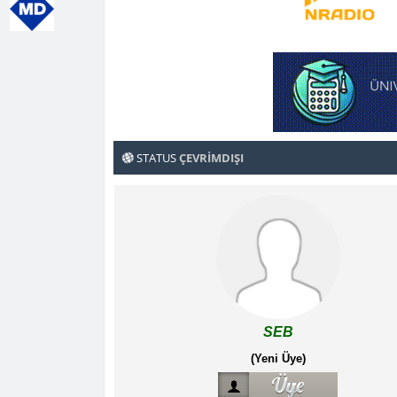
STATUS
ÇEVRIMDIŞI
SEB
(Yeni Üye)