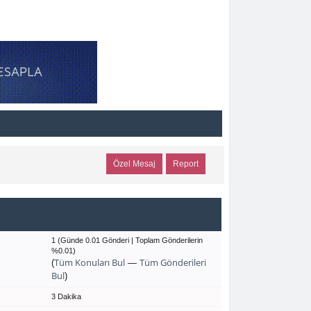
Özel Mesaj
Report
1 (Günde 0.01 Gönderi | Toplam Gönderilerin
%0.01)
Tüm Konuları Bul
Tüm Gönderileri
(
—
Bul
)
3 Dakika