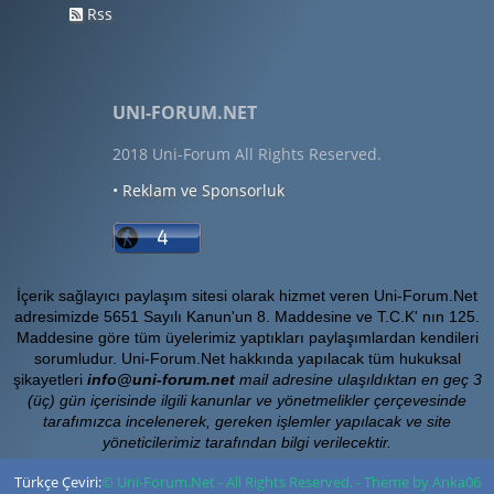
Rss
UNI-FORUM.NET
2018 Uni-Forum All Rights Reserved.
• Reklam ve Sponsorluk
İçerik sağlayıcı paylaşım sitesi olarak hizmet veren Uni-Forum.Net
adresimizde 5651 Sayılı Kanun'un 8. Maddesine ve T.C.K' nın 125.
Maddesine göre tüm üyelerimiz yaptıkları paylaşımlardan kendileri
sorumludur. Uni-Forum.Net hakkında yapılacak tüm hukuksal
şikayetleri
info@uni-forum.net
mail adresine ulaşıldıktan en geç 3
(üç) gün içerisinde ilgili kanunlar ve yönetmelikler çerçevesinde
tarafımızca incelenerek, gereken işlemler yapılacak ve site
yöneticilerimiz tarafından bilgi verilecektir.
Türkçe Çeviri:
© Uni-Forum.Net - All Rights Reserved. - Theme by Anka06