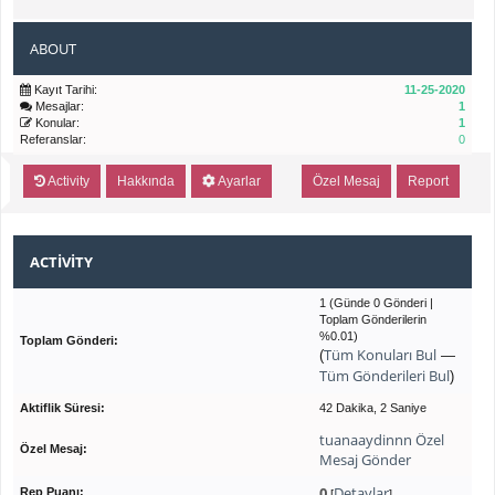
ABOUT
Kayıt Tarihi:
11-25-2020
Mesajlar:
1
Konular:
1
Referanslar:
0
Activity
Hakkında
Ayarlar
Özel Mesaj
Report
ACTIVITY
1 (Günde 0 Gönderi |
Toplam Gönderilerin
%0.01)
Toplam Gönderi:
Tüm Konuları Bul
(
—
Tüm Gönderileri Bul
)
Aktiflik Süresi:
42 Dakika, 2 Saniye
tuanaaydinnn Özel
Özel Mesaj:
Mesaj Gönder
0
Detaylar
Rep Puanı:
[
]