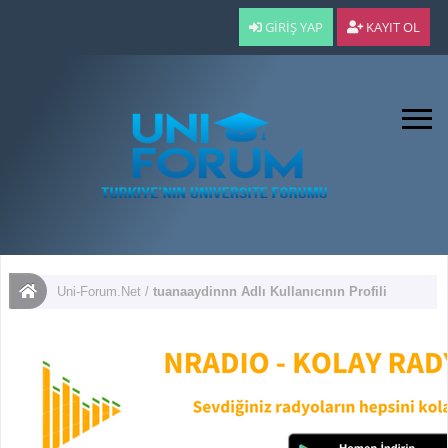
GIRIŞ YAP
KAYIT OL
Uni-Forum.Net
/
tuanaaydinnn Adlı Kullanıcının Profili