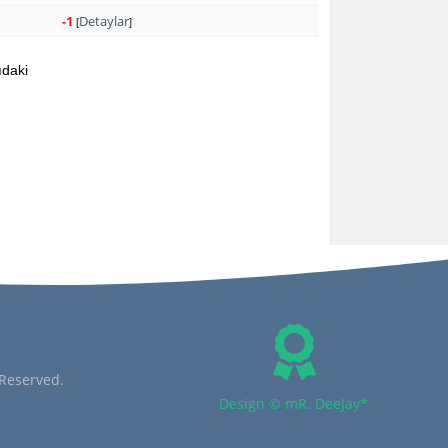
-1
Detaylar
[
]
ıdaki
 Reserved.
Design © mR. DeeJay*