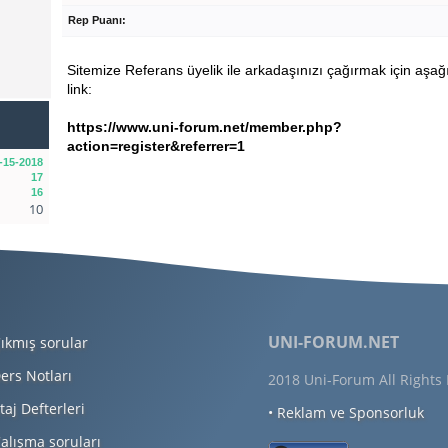
Rep Puanı:
Sitemize Referans üyelik ile arkadaşınızı çağırmak için aşağ
link:
https://www.uni-forum.net/member.php?
action=register&referrer=1
-15-2018
17
16
10
UNI-FORUM.NET
ıkmış sorular
ers Notları
2018 Uni-Forum All Rights
taj Defterleri
• Reklam ve Sponsorluk
alışma soruları