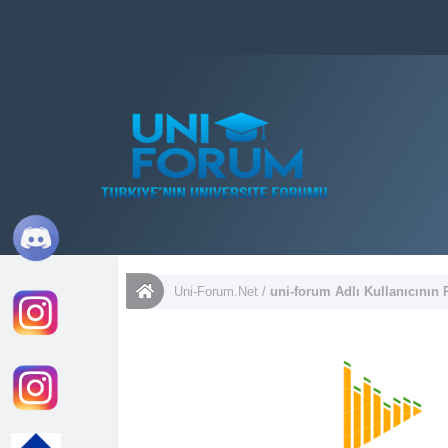
Uni-Forum.Net
/
uni-forum Adlı Kullanıcının P