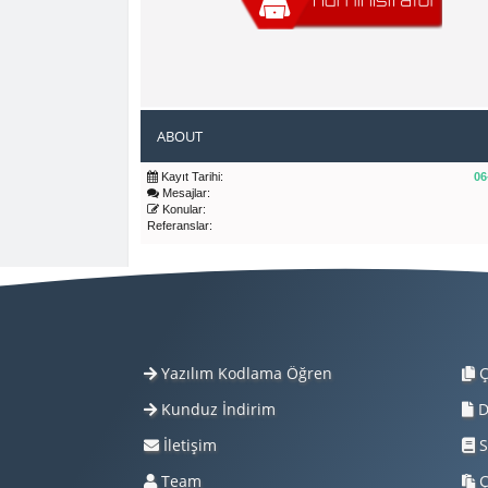
ABOUT
Kayıt Tarihi:
06
Mesajlar:
Konular:
Referanslar:
Yazılım Kodlama Öğren
Ç
Kunduz İndirim
D
İletişim
S
Team
Ç