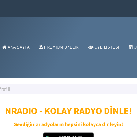
ANA SAYFA
PREMIUM ÜYELIK
ÜYE LISTESI
O
rofili