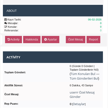
ABOUT
Kayıt Tarihi:
06-02-2026
Mesajlar:
0
Konular:
0
Referanslar:
0
Activity
Hakkında
Ayarlar
Özel Mesaj
Report
ACTIVITY
0 (Günde 0 Gönderi |
Toplam Gönderilerin %0)
Toplam Gönderi:
Tüm Konuları Bul
(
—
Tüm Gönderileri Bul
)
Aktiflik Süresi:
6 Dakika, 43 Saniye
userrr Özel Mesaj
Özel Mesaj:
Gönder
0
Detaylar
Rep Puanı:
[
]