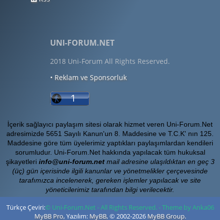
UNI-FORUM.NET
2018 Uni-Forum All Rights Reserved.
• Reklam ve Sponsorluk
İçerik sağlayıcı paylaşım sitesi olarak hizmet veren Uni-Forum.Net
adresimizde 5651 Sayılı Kanun'un 8. Maddesine ve T.C.K' nın 125.
Maddesine göre tüm üyelerimiz yaptıkları paylaşımlardan kendileri
sorumludur. Uni-Forum.Net hakkında yapılacak tüm hukuksal
şikayetleri
info@uni-forum.net
mail adresine ulaşıldıktan en geç 3
(üç) gün içerisinde ilgili kanunlar ve yönetmelikler çerçevesinde
tarafımızca incelenerek, gereken işlemler yapılacak ve site
yöneticilerimiz tarafından bilgi verilecektir.
Türkçe Çeviri:
© Uni-Forum.Net - All Rights Reserved. - Theme by Anka06
MyBB Pro
, Yazılım:
MyBB
, © 2002-2026
MyBB Group
.