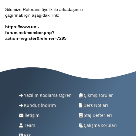
Sitemize Referans üyelik ile arkadaşınızı
çağırmak için aşağıdaki link:
https://www.uni-
forum.net/member.php?
action=register&referrer=7295
Yazılım Kodlama Öğren
Çıkmış sorular
Kunduz İndirim
Ders Notları
İletişim
Staj Defterleri
Team
Çalışma soruları
Rss