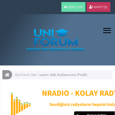
GIRIŞ YAP
KAYIT OL
Uni-Forum.Net
/
userrr Adlı Kullanıcının Profili