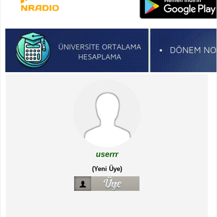
userrr
(Yeni Üye)