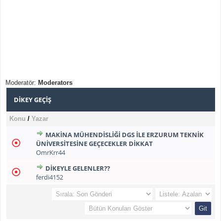
Moderatör:
Moderators
DIKEY GEÇIŞ
Konu
/
Yazar
MAKINA MÜHENDISLIĞI DGS ILE ERZURUM TEKNIK
ÜNIVERSITESINE GEÇECEKLER DİKKAT
OmrKrr44
DIKEYLE GELENLER??
ferdi4152