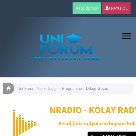
GIRIŞ YAP
KAYIT OL
Uni-Forum.Net
/
Değişim Programları
/
Dikey Geçiş