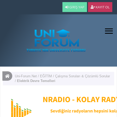
GIRIŞ YAP
KAYIT OL
Uni-Forum.Net
/
EĞİTİM
/
Çalışma Soruları & Çözümlü Sorular
/
Elektrik Devre Temelleri