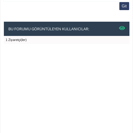
BU FORUMU GÖRÜNTÜLEYEN KULLANICILAR:
1 Ziyaretçi(ler)