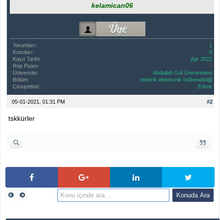
kelamican06
Yorumları:
1
Konuları:
0
Kayıt Tarihi:
Apr 2021
Rep Puanı:
0
Üniversite:
Abdullah Gül Üniversitesi
Bölüm:
elektrik elektronik mühendisliği
Cinsiyetiniz:
Erkek
05-01-2021, 01:31 PM
#2
tskkürler