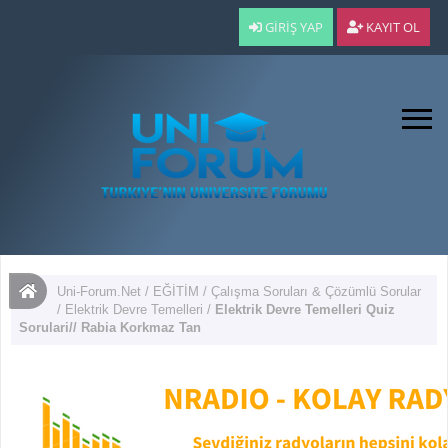
GIRIŞ YAP
KAYIT OL
Uni-Forum.Net
/
EĞİTİM
/
Çalışma Soruları & Çözümlü Sorular
/
Elektrik Devre Temelleri
/
Elektrik Devre Temelleri Quiz
Sorulari// Rabia Korkmaz Tan