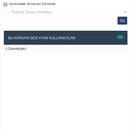
Yazdırılabilir Versiyonu Görüntüle
BU KONUYA GÖZ ATAN KULLANICILAR:
1 Ziyaretçi(ler)