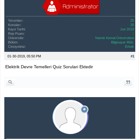
Yorumları:
25
Konuları:
25
Kayıt Tarihi:
Jun 2018
Rep Puanı:
2
Üniversite:
Namık Kemal Üniversitesi
Bölüm:
Bilgisayar Müh.
Cinsiyetiniz:
Erkek
01-30-2019, 05:50 PM
#1
Elektrik Devre Temelleri Quiz Sorulari Ektedir