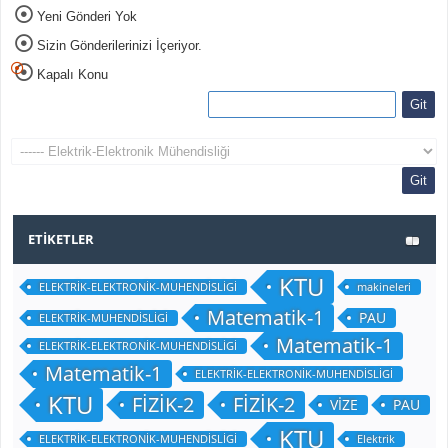
Yeni Gönderi Yok
Sizin Gönderilerinizi İçeriyor.
Kapalı Konu
ETIKETLER
KTU
ELEKTRİK-ELEKTRONİK-MUHENDİSLİGİ
makineleri
Matematik-1
PAU
ELEKTRİK-MUHENDİSLİGİ
Matematik-1
ELEKTRİK-ELEKTRONİK-MUHENDİSLİGİ
Matematik-1
ELEKTRİK-ELEKTRONİK-MUHENDİSLİGİ
KTU
FİZİK-2
FİZİK-2
VİZE
PAU
KTU
ELEKTRİK-ELEKTRONİK-MUHENDİSLİGİ
Elektrik