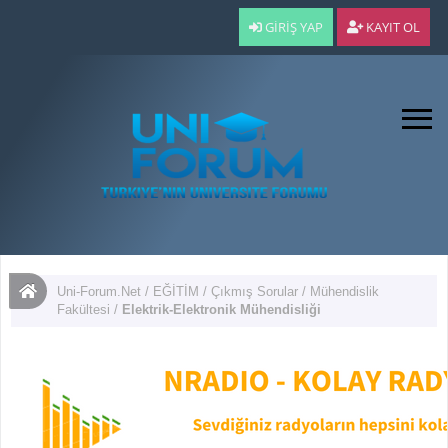
GIRIŞ YAP
KAYIT OL
Uni-Forum.Net
/
EĞİTİM
/
Çıkmış Sorular
/
Mühendislik
Fakültesi
/
Elektrik-Elektronik Mühendisliği