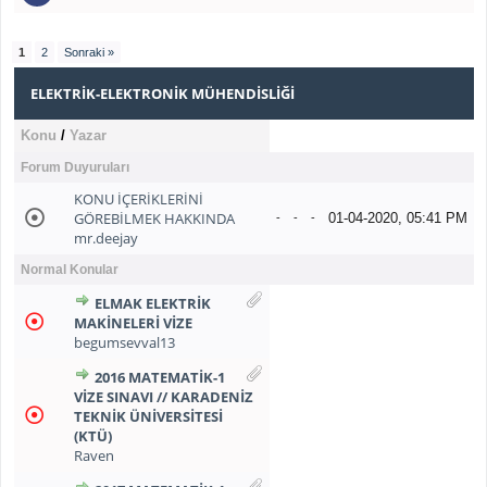
1
2
Sonraki »
ELEKTRIK-ELEKTRONIK MÜHENDISLIĞI
Konu
/
Yazar
Forum Duyuruları
KONU İÇERİKLERİNİ
GÖREBİLMEK HAKKINDA
01-04-2020, 05:41 PM
-
-
-
mr.deejay
Normal Konular
ELMAK ELEKTRIK
MAKINELERI VIZE
begumsevval13
2016 MATEMATİK-1
VİZE SINAVI // KARADENİZ
TEKNİK ÜNİVERSİTESİ
(KTÜ)
Raven