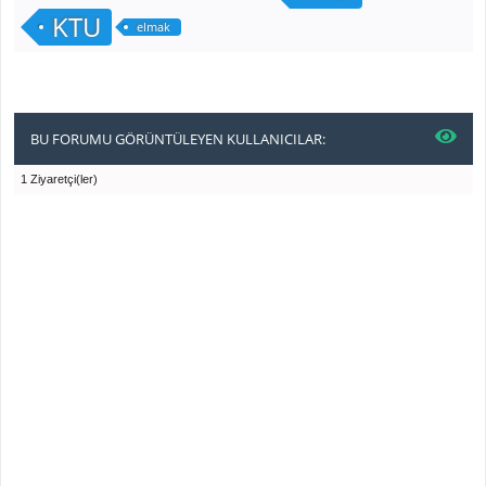
KTU
elmak
BU FORUMU GÖRÜNTÜLEYEN KULLANICILAR:
1 Ziyaretçi(ler)