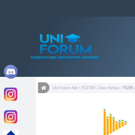
Uni-Forum.Net
/
EĞİTİM
/
Ders Notları
/
FİZİK 