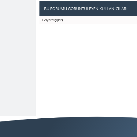
BU FORUMU GÖRÜNTÜLEYEN KULLANICILAR:
1 Ziyaretçi(ler)