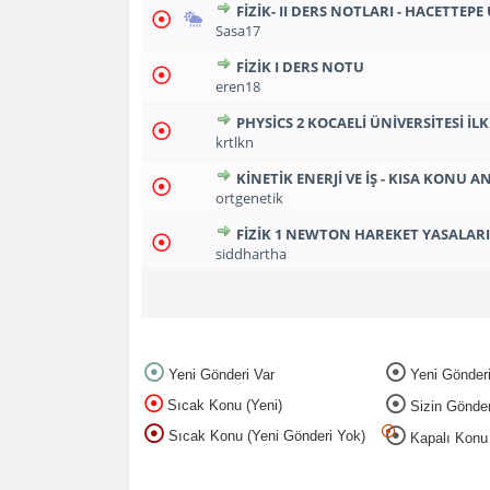
FIZIK- II DERS NOTLARI - HACETTEPE
1
2
3
0 Oy(lar) - Ortalama 5 
Sasa17
FIZIK I DERS NOTU
1
2
3
0 Oy(lar) - Ortalama 5 
eren18
PHYSICS 2 KOCAELI ÜNIVERSITESI I
1
2
3
0 Oy(lar) - Ortalama 5 
krtlkn
KINETIK ENERJI VE İŞ - KISA KONU
1
2
3
0 Oy(lar) - Ortalama 5 
ortgenetik
FIZIK 1 NEWTON HAREKET YASALARI
1
2
3
0 Oy(lar) - Ortalama 5 
siddhartha
Yeni Gönderi Var
Yeni Gönder
Sıcak Konu (Yeni)
Sizin Gönderil
Sıcak Konu (Yeni Gönderi Yok)
Kapalı Konu