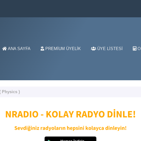
ANA SAYFA
PREMIUM ÜYELIK
ÜYE LISTESI
O
( Physics )