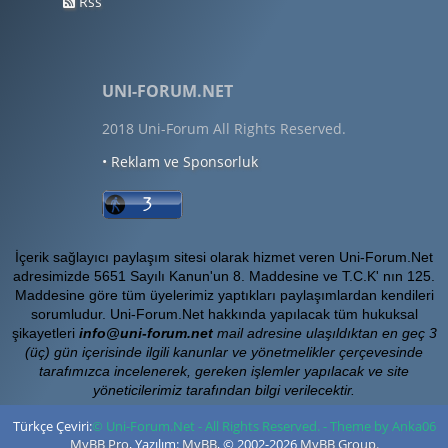
Rss
UNI-FORUM.NET
2018 Uni-Forum All Rights Reserved.
• Reklam ve Sponsorluk
İçerik sağlayıcı paylaşım sitesi olarak hizmet veren Uni-Forum.Net
adresimizde 5651 Sayılı Kanun'un 8. Maddesine ve T.C.K' nın 125.
Maddesine göre tüm üyelerimiz yaptıkları paylaşımlardan kendileri
sorumludur. Uni-Forum.Net hakkında yapılacak tüm hukuksal
şikayetleri
info@uni-forum.net
mail adresine ulaşıldıktan en geç 3
(üç) gün içerisinde ilgili kanunlar ve yönetmelikler çerçevesinde
tarafımızca incelenerek, gereken işlemler yapılacak ve site
yöneticilerimiz tarafından bilgi verilecektir.
Türkçe Çeviri:
© Uni-Forum.Net - All Rights Reserved. - Theme by Anka06
MyBB Pro
, Yazılım:
MyBB
, © 2002-2026
MyBB Group
.