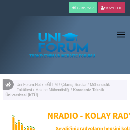
GIRIŞ YAP
KAYIT OL
Uni-Forum.Net
/
EĞİTİM
/
Çıkmış Sorular
/
Mühendislik
Fakültesi
/
Makine Mühendisliği
/
Karadeniz Teknik
Üniversitesi [KTÜ]