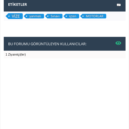
ETIKETLER
VİZE
yanmalı
Sınavı
içten
MOTORLAR
BU FORUMU GÖRÜNTÜLEYEN KULLANICILAR:
1 Ziyaretçi(ler)