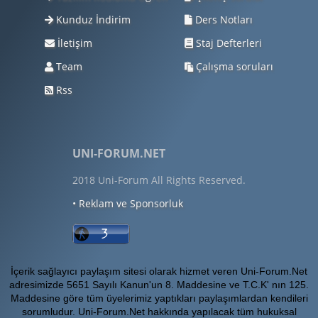
Kunduz İndirim
Ders Notları
İletişim
Staj Defterleri
Team
Çalışma soruları
Rss
UNI-FORUM.NET
2018 Uni-Forum All Rights Reserved.
• Reklam ve Sponsorluk
İçerik sağlayıcı paylaşım sitesi olarak hizmet veren Uni-Forum.Net
adresimizde 5651 Sayılı Kanun'un 8. Maddesine ve T.C.K' nın 125.
Maddesine göre tüm üyelerimiz yaptıkları paylaşımlardan kendileri
sorumludur. Uni-Forum.Net hakkında yapılacak tüm hukuksal