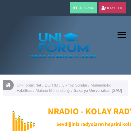
GIRIŞ YAP
KAYIT OL
Uni-Forum.Net
/
EĞİTİM
/
Çıkmış Sorular
/
Mühendislik
Fakültesi
/
Makine Mühendisliği
/
Sakarya Üniversitesi [SAU]