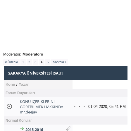
Moderatör:
Moderators
« Önceki
1
2
3
4
5
Sonraki »
SAKARYA ÜNIVERSITESI [SAU]
Konu
/
Yazar
Forum Duyuruları
KONU İÇERİKLERİNİ
GÖREBİLMEK HAKKINDA
01-04-2020, 05:41 PM
-
-
-
mr.deejay
Normal Konular
2015-2016