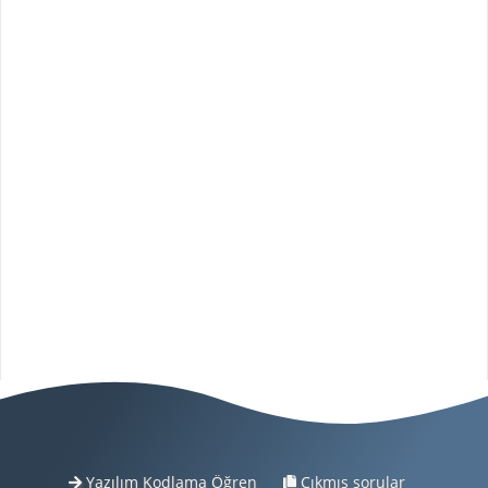
Yazılım Kodlama Öğren
Çıkmış sorular