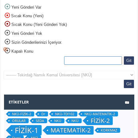
Yeni Gönderi Var
Sıcak Konu (Yeni)
Sıcak Konu (Yeni Gönderi Yok)
Yeni Gönderi Yok
Sizin Gönderilerinizi İçeriyor.
Kapalı Konu
ETIKETLER
NKÜ-FİZİK-2
Dr
NKÜ-TDİ102
NKÜ-MATEMATİK-2
FİZİK-2
ORULAR
SEDA
NKÜ
NKÜ
FİZİK-1
MATEMATİK-2
KORKMAZ
Üyesi
NKÜ