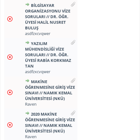
BILGISAYAR
ORGANIZASYONU VIZE
SORULARI // DR. ÖĞR.
ÜYESI HALİL NUSRET
BULUŞ
asdfzxcvqwer
YAZILIM
MÜHENDISLIĞI VIZE
SORULARI // DR. ÖĞR.
ÜYESI RABİA KORKMAZ
TAN
asdfzxcvqwer
MAKİNE
ÖĞRENMESINE GİRİŞ VİZE
SINAVI // NAMIK KEMAL
ÜNİVERSİTESİ (NKÜ)
Raven
2020 MAKİNE
ÖĞRENMESINE GİRİŞ VİZE
SINAVI // NAMIK KEMAL
ÜNİVERSİTESİ (NKÜ)
Raven