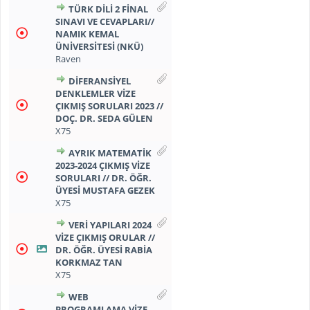
TÜRK DİLİ 2 FİNAL
SINAVI VE CEVAPLARI//
NAMIK KEMAL
ÜNİVERSİTESİ (NKÜ)
Raven
DİFERANSİYEL
DENKLEMLER VİZE
ÇIKMIŞ SORULARI 2023 //
DOÇ. DR. SEDA GÜLEN
X75
AYRIK MATEMATİK
2023-2024 ÇIKMIŞ VİZE
SORULARI // DR. ÖĞR.
ÜYESI MUSTAFA GEZEK
X75
VERİ YAPILARI 2024
VİZE ÇIKMIŞ ORULAR //
DR. ÖĞR. ÜYESI RABİA
KORKMAZ TAN
X75
WEB
PROGRAMLAMA VIZE