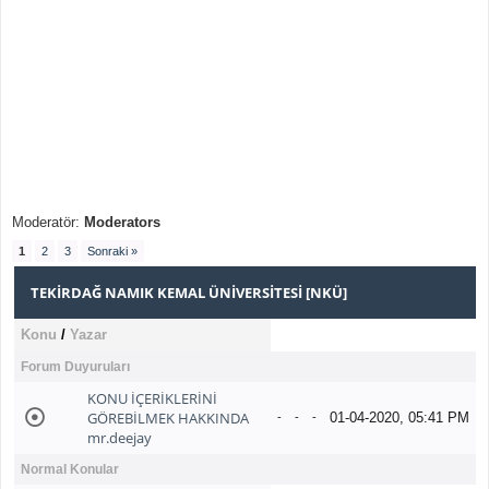
Moderatör:
Moderators
1
2
3
Sonraki »
TEKIRDAĞ NAMIK KEMAL ÜNIVERSITESI [NKÜ]
Konu
/
Yazar
Forum Duyuruları
KONU İÇERİKLERİNİ
GÖREBİLMEK HAKKINDA
01-04-2020, 05:41 PM
-
-
-
mr.deejay
Normal Konular