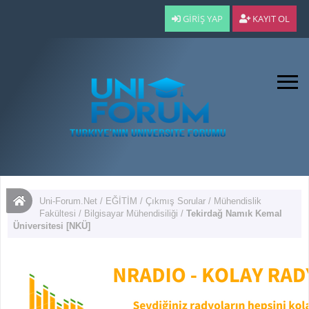
GIRIŞ YAP
KAYIT OL
Uni-Forum.Net
/
EĞİTİM
/
Çıkmış Sorular
/
Mühendislik
Fakültesi
/
Bilgisayar Mühendisiliği
/
Tekirdağ Namık Kemal
Üniversitesi [NKÜ]