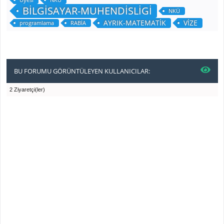
BİLGİSAYAR-MUHENDİSLİGİ
NKÜ
AYRIK-MATEMATİK
VİZE
programlama
RABİA
BU FORUMU GÖRÜNTÜLEYEN KULLANICILAR:
2 Ziyaretçi(ler)