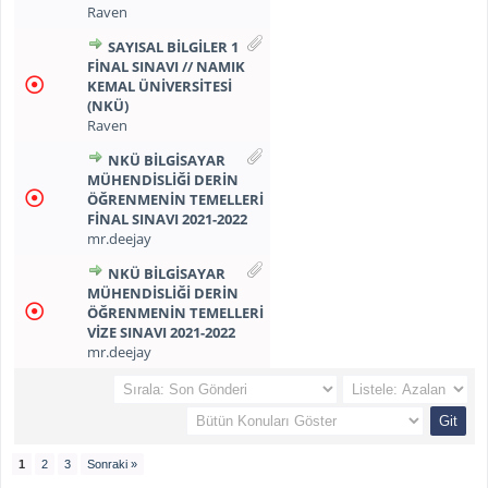
Raven
SAYISAL BİLGİLER 1
FİNAL SINAVI // NAMIK
KEMAL ÜNİVERSİTESİ
(NKÜ)
Raven
NKÜ BILGISAYAR
MÜHENDISLIĞI DERIN
ÖĞRENMENIN TEMELLERI
FINAL SINAVI 2021-2022
mr.deejay
NKÜ BILGISAYAR
MÜHENDISLIĞI DERIN
ÖĞRENMENIN TEMELLERI
VIZE SINAVI 2021-2022
mr.deejay
1
2
3
Sonraki »