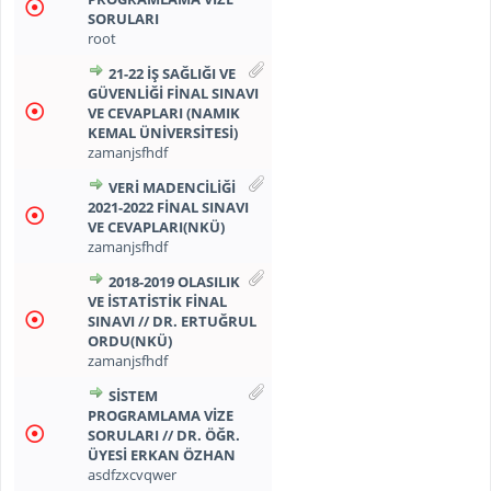
SORULARI
root
21-22 İŞ SAĞLIĞI VE
GÜVENLIĞI FINAL SINAVI
VE CEVAPLARI (NAMIK
KEMAL ÜNIVERSITESI)
zamanjsfhdf
VERI MADENCILIĞI
2021-2022 FINAL SINAVI
VE CEVAPLARI(NKÜ)
zamanjsfhdf
2018-2019 OLASILIK
VE İSTATISTIK FINAL
SINAVI // DR. ERTUĞRUL
ORDU(NKÜ)
zamanjsfhdf
SISTEM
PROGRAMLAMA VIZE
SORULARI // DR. ÖĞR.
ÜYESI ERKAN ÖZHAN
asdfzxcvqwer