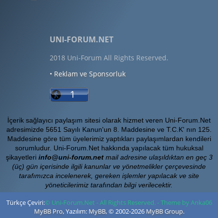
UNI-FORUM.NET
2018 Uni-Forum All Rights Reserved.
• Reklam ve Sponsorluk
İçerik sağlayıcı paylaşım sitesi olarak hizmet veren Uni-Forum.Net
adresimizde 5651 Sayılı Kanun'un 8. Maddesine ve T.C.K' nın 125.
Maddesine göre tüm üyelerimiz yaptıkları paylaşımlardan kendileri
sorumludur. Uni-Forum.Net hakkında yapılacak tüm hukuksal
şikayetleri
info@uni-forum.net
mail adresine ulaşıldıktan en geç 3
(üç) gün içerisinde ilgili kanunlar ve yönetmelikler çerçevesinde
tarafımızca incelenerek, gereken işlemler yapılacak ve site
yöneticilerimiz tarafından bilgi verilecektir.
Türkçe Çeviri:
© Uni-Forum.Net - All Rights Reserved. - Theme by Anka06
MyBB Pro
, Yazılım:
MyBB
, © 2002-2026
MyBB Group
.