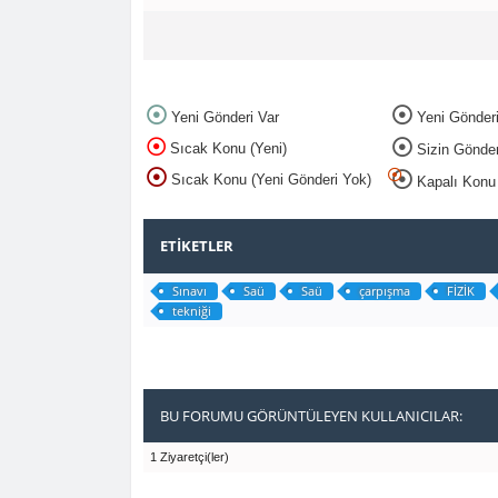
Yeni Gönderi Var
Yeni Gönder
Sıcak Konu (Yeni)
Sizin Gönderil
Sıcak Konu (Yeni Gönderi Yok)
Kapalı Konu
ETIKETLER
Sınavı
Saü
Saü
çarpışma
FİZİK
tekniği
BU FORUMU GÖRÜNTÜLEYEN KULLANICILAR:
1 Ziyaretçi(ler)