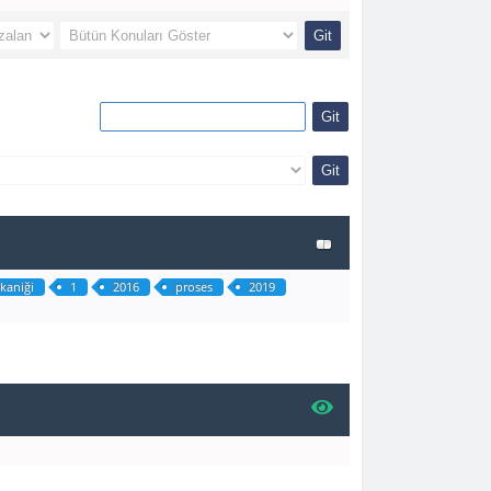
kaniği
1
2016
proses
2019