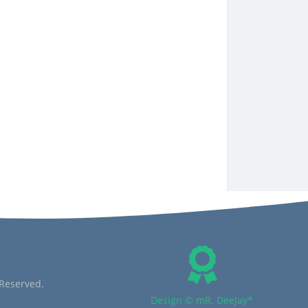
 Reserved.
Design © mR. DeeJay*