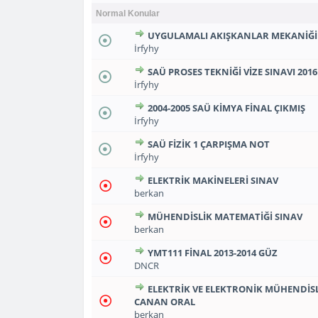
Normal Konular
UYGULAMALI AKIŞKANLAR MEKANIĞI Ç
1
2
0 Oy(lar) - Ortalama 
İrfyhy
SAÜ PROSES TEKNIĞI VIZE SINAVI 2016
1
2
0 Oy(lar) - Ortalama 
İrfyhy
2004-2005 SAÜ KIMYA FINAL ÇIKMIŞ
1
2
0 Oy(lar) - Ortalama 
İrfyhy
SAÜ FIZIK 1 ÇARPIŞMA NOT
1
2
0 Oy(lar) - Ortalama 
İrfyhy
ELEKTRIK MAKINELERI SINAV
1
2
0 Oy(lar) - Ortalama 
berkan
MÜHENDISLIK MATEMATIĞI SINAV
1
2
0 Oy(lar) - Ortalama 
berkan
YMT111 FİNAL 2013-2014 GÜZ
1
2
0 Oy(lar) - Ortalama 
DNCR
ELEKTRIK VE ELEKTRONIK MÜHENDISLIĞ
1
2
CANAN ORAL
0 Oy(lar) - Ortalama 
berkan