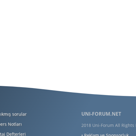
UNI-FORUM.NET
ıkmış sorular
ers Notları
2018 Uni-Forum All Rights
taj Defterleri
• Reklam ve Sponsorluk