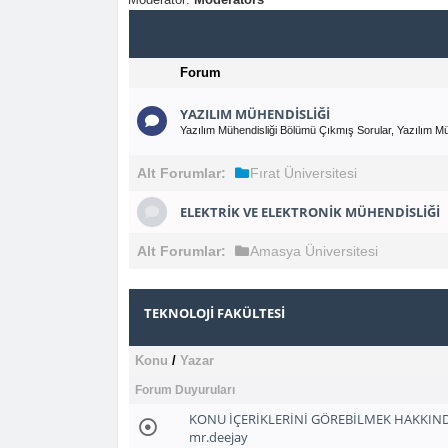
Forum
YAZILIM MÜHENDISLIĞI
Yazılım Mühendisliği Bölümü Çıkmış Sorular, Yazılım Mü
Alt Forumlar:
Fırat Üniversitesi
ELEKTRIK VE ELEKTRONIK MÜHENDISLIĞI
Alt Forumlar:
Amasya Üniversitesi
TEKNOLOJI FAKÜLTESI
Konu
/
Yazar
Forum Duyuruları
KONU İÇERİKLERİNİ GÖREBİLMEK HAKKIN
mr.deejay