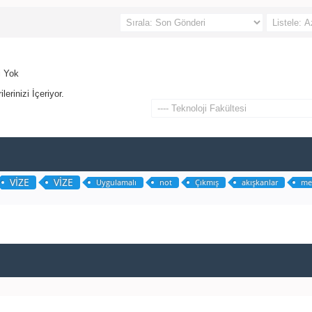
i Yok
erinizi İçeriyor.
VİZE
VİZE
Uygulamalı
not
Çıkmış
akışkanlar
me