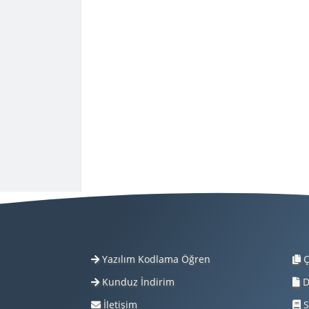
Yazılım Kodlama Öğren
Ç
Kunduz İndirim
D
İletişim
S