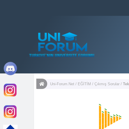
Uni-Forum.Net
/
EĞİTİM
/
Çıkmış Sorular
/
Tek