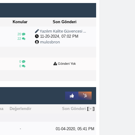
Konular
Son Gönderi
Yazılım Kalite Güvencesi ...
20
11-20-2024, 07:02 PM
22
mulosbron
0
Gönderi Yok
0
ma
Değerlendir
Son Gönderi
[
[+]
]
01-04-2020, 05:41 PM
-