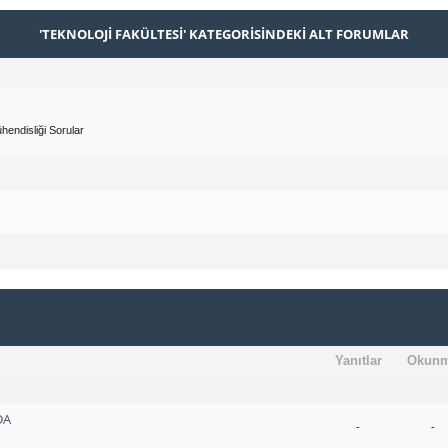
'TEKNOLOJI FAKÜLTESI' KATEGORISINDEKI ALT FORUMLAR
hendisliği Sorular
Yanıtlar
Okun
DA
-
-