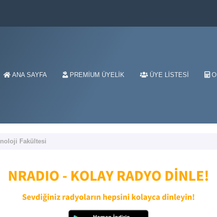
ANA SAYFA
PREMIUM ÜYELIK
ÜYE LISTESI
O
noloji Fakültesi