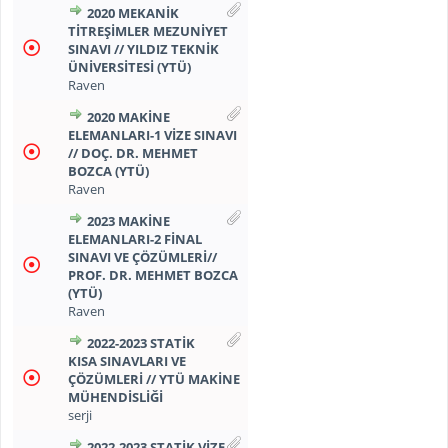
2020 MEKANİK
TİTREŞİMLER MEZUNİYET
SINAVI // YILDIZ TEKNİK
ÜNİVERSİTESİ (YTÜ)
Raven
2020 MAKİNE
ELEMANLARI-1 VİZE SINAVI
// DOÇ. DR. MEHMET
BOZCA (YTÜ)
Raven
2023 MAKİNE
ELEMANLARI-2 FİNAL
SINAVI VE ÇÖZÜMLERİ//
PROF. DR. MEHMET BOZCA
(YTÜ)
Raven
2022-2023 STATIK
KISA SINAVLARI VE
ÇÖZÜMLERI // YTÜ MAKINE
MÜHENDISLIĞI
serji
2022-2023 STATIK VIZE