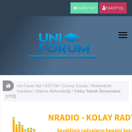
GIRIŞ YAP
KAYIT OL
Uni-Forum.Net
/
EĞİTİM
/
Çıkmış Sorular
/
Mühendislik
Fakültesi
/
Makine Mühendisliği
/
Yıldız Teknik Üniversitesi
[YTÜ]