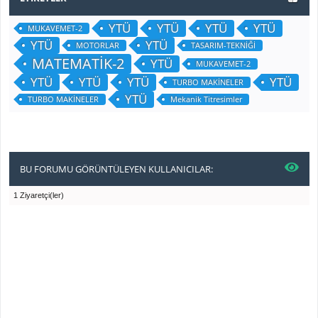
YTÜ
YTÜ
YTÜ
YTÜ
MUKAVEMET-2
YTÜ
YTÜ
MOTORLAR
TASARIM-TEKNİĞİ
MATEMATİK-2
YTÜ
MUKAVEMET-2
YTÜ
YTÜ
YTÜ
YTÜ
TURBO MAKİNELER
YTÜ
TURBO MAKİNELER
Mekanik Titresimler
BU FORUMU GÖRÜNTÜLEYEN KULLANICILAR:
1 Ziyaretçi(ler)