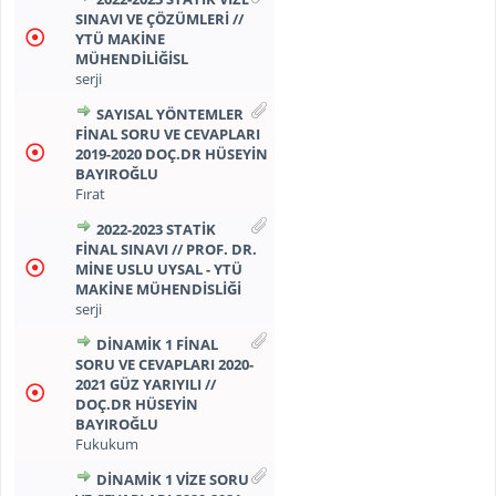
SINAVI VE ÇÖZÜMLERI //
YTÜ MAKINE
MÜHENDILIĞISL
serji
SAYISAL YÖNTEMLER
FINAL SORU VE CEVAPLARI
2019-2020 DOÇ.DR HÜSEYIN
BAYIROĞLU
Fırat
2022-2023 STATIK
FINAL SINAVI // PROF. DR.
MINE USLU UYSAL - YTÜ
MAKINE MÜHENDISLIĞI
serji
DİNAMİK 1 FİNAL
SORU VE CEVAPLARI 2020-
2021 GÜZ YARIYILI //
DOÇ.DR HÜSEYİN
BAYIROĞLU
Fukukum
DİNAMİK 1 VİZE SORU