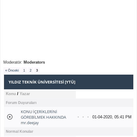
Moderatör:
Moderators
« Önceki
1
2
3
YILDIZ TEKNIK ÜNIVERSITESI [YTÜ]
Konu
/
Yazar
Forum Duyuruları
KONU İÇERİKLERİNİ
GÖREBİLMEK HAKKINDA
01-04-2020, 05:41 PM
-
-
-
mr.deejay
Normal Konular