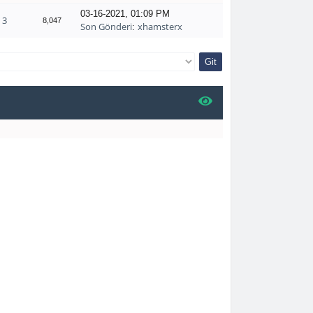
03-16-2021, 01:09 PM
3
8,047
Son Gönderi
xhamsterx
: