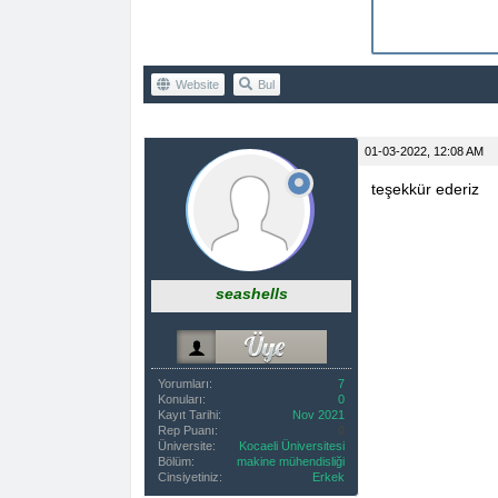
Website
Bul
01-03-2022, 12:08 AM
teşekkür ederiz
seashells
Yorumları:
7
Konuları:
0
Kayıt Tarihi:
Nov 2021
Rep Puanı:
0
Üniversite:
Kocaeli Üniversitesi
Bölüm:
makine mühendisliği
Cinsiyetiniz:
Erkek