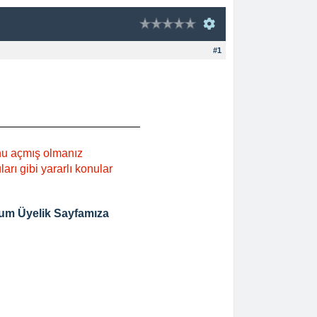
#1
nu açmış olmanız
rı gibi yararlı konular
um Üyelik Sayfamıza