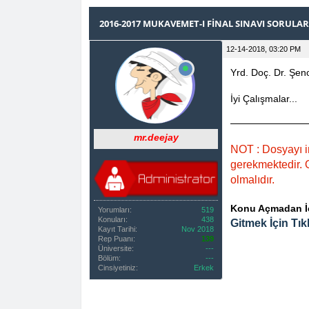
0 OY(LAR) - 0 ORTALAMA
1
2
3
4
5
2016-2017 MUKAVEMET-I FINAL SINAVI SORULARI
12-14-2018, 03:20 PM
Yrd. Doç. Dr. Şen
İyi Çalışmalar...
mr.deejay
NOT : Dosyayı i
gerekmektedir. O
olmalıdır.
Konu Açmadan İçe
Yorumları:
519
Konuları:
438
Gitmek İçin Tıkl
Kayıt Tarihi:
Nov 2018
Rep Puanı:
139
Üniversite:
---
Bölüm:
---
Cinsiyetiniz:
Erkek