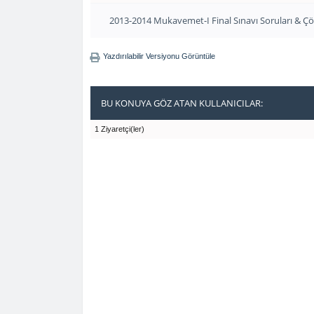
2013-2014 Mukavemet-I Final Sınavı Soruları & Çöz
Yazdırılabilir Versiyonu Görüntüle
BU KONUYA GÖZ ATAN KULLANICILAR:
1 Ziyaretçi(ler)