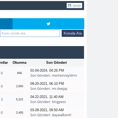
Yanıtla
nıtlar
Okunma
Son Gönderi
01-04-2024, 04:26 PM
0
846
Son Gönderi
mertemreyldrm
:
09-20-2021, 06:10 PM
0
2,650
Son Gönderi
mr.deejay
:
04-22-2021, 11:40 AM
3
5,222
Son Gönderi
Kingpess
:
03-28-2021, 09:50 AM
0
2,405
Son Gönderi
daywalker41
: