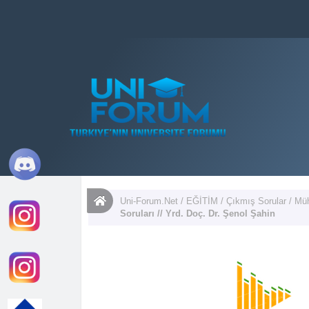
Uni-Forum.Net
/
EĞİTİM
/
Çıkmış Sorular
/
Müh
Soruları // Yrd. Doç. Dr. Şenol Şahin