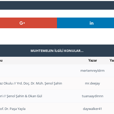
MUHTEMELEN İLGILI KONULAR…
nu
Yazar
Ya
mertemreyldrm
z Okulu // Yrd. Doç. Dr. Müh. Şenol Şahin
mr.deejay
ri // Şenol Şahin & Okan Gül
tuanaaydinnn
f. Dr. Paşa Yayla
daywalker41