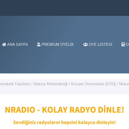
ANA SAYFA
PREMIUM ÜYELIK
ÜYE LISTESI
O
endislik Fakültesi
/
Makine Mühendisliği
/
Kocaeli Üniversitesi [KOU]
/
Muka