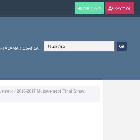
GIRIŞ YAP
KAYIT OL
RTALAMA HESAPLA
vemet-I
/
2016-2017 Mukavemet-I Final Sınavı