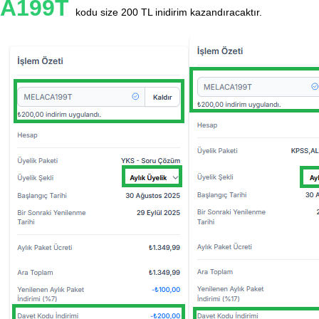
A199T
kodu size 200 TL inidirim kazandıracaktır.