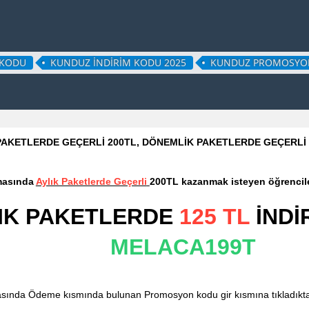
 KODU
KUNDUZ INDIRIM KODU 2025
KUNDUZ PROMOSYO
PAKETLERDE GEÇERLİ 200TL, DÖNEMLİK PAKETLERDE GEÇERLİ 5
masında
Aylık Paketlerde Geçerli
200TL kazanmak isteyen öğrencile
IK PAKETLERDE
125 TL
İNDİ
MELACA199T
ında Ödeme kısmında bulunan Promosyon kodu gir kısmına tıkladıkt