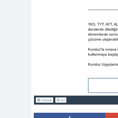
YKS, TYT, AYT, AL
derslerde dilediği
dönemlerde sormak
çözüme ulaştırabili
Kunduz'la sınava 
kullanmaya başlay
Kunduz Uygulaması
Website
Bul