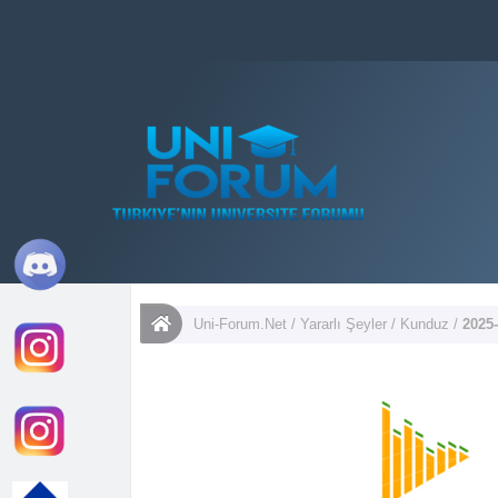
Uni-Forum.Net
/
Yararlı Şeyler
/
Kunduz
/
2025