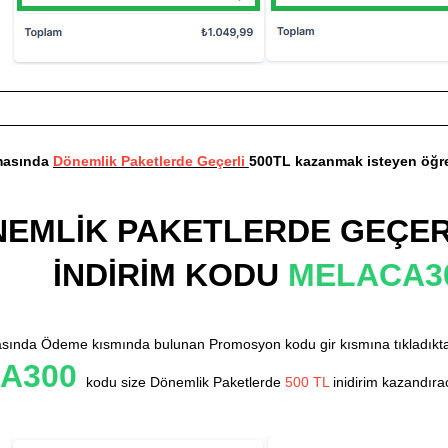
masında
Dönemlik Paketlerde Geçerli
500TL kazanmak isteyen öğre
EMLİK PAKETLERDE GEÇERL
İNDİRİM KODU
MELACA3
ında Ödeme kısmında bulunan Promosyon kodu gir kısmına tıkladıkt
A300
kodu size Dönemlik Paketlerde
500 TL
inidirim kazandırac