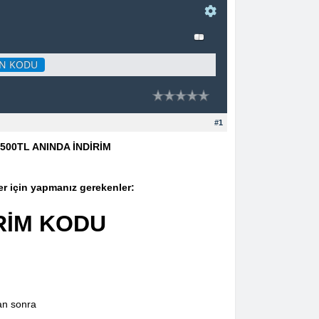
N KODU
#1
00TL ANINDA İNDİRİM
r için yapmanız gerekenler:
RİM KODU
an sonra