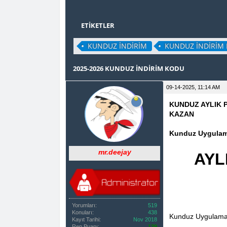
ETIKETLER
KUNDUZ INDIRIM
KUNDUZ INDIRIM
0 OY(LAR) - 0 ORTALAMA
1
2
3
4
5
2025-2026 KUNDUZ İNDIRIM KODU
09-14-2025, 11:14 AM
KUNDUZ AYLIK 
KAZAN
Kunduz Uygula
mr.deejay
AYL
Yorumları:
519
Konuları:
438
Kunduz Uygulamas
Kayıt Tarihi:
Nov 2018
Rep Puanı:
139