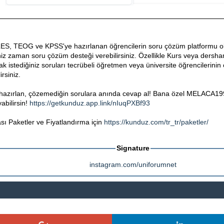
ES, TEOG ve KPSS'ye hazırlanan öğrencilerin soru çözüm platformu ol
niz zaman soru çözüm desteği verebilirsiniz. Özellikle Kurs veya dershane
 istediğiniz soruları tecrübeli öğretmen veya üniversite öğrencilerinin
rsiniz.
hazırlan, çözemediğin sorulara anında cevap al! Bana özel MELACA199
abilirsin!
https://getkunduz.app.link/nIuqPXBf93
 Paketler ve Fiyatlandırma için
https://kunduz.com/tr_tr/paketler/
Signature
instagram.com/uniforumnet