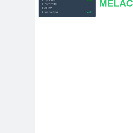
MELAC
Üniversite:
---
Bölüm:
---
Cinsiyetiniz:
Erkek