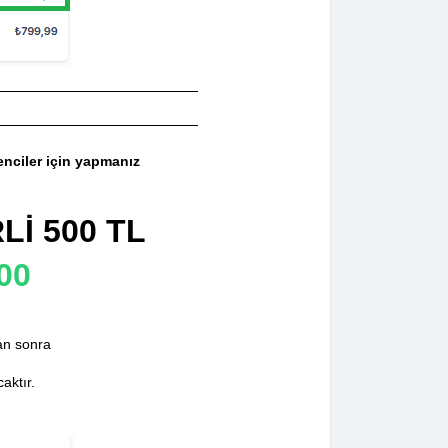
nciler için yapmanız
İ 500 TL
00
an sonra
aktır.