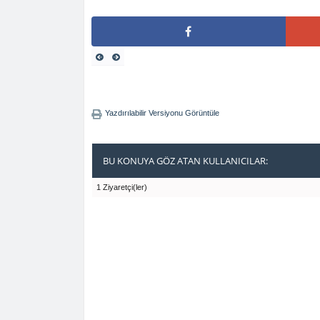
Yazdırılabilir Versiyonu Görüntüle
BU KONUYA GÖZ ATAN KULLANICILAR:
1 Ziyaretçi(ler)