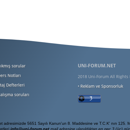
UNI-FORUM.NET
ıkmış sorular
ers Notları
2018 Uni-Forum All Rights
taj Defterleri
• Reklam ve Sponsorluk
alışma soruları
Net adresimizde 5651 Sayılı Kanun'un 8. Maddesine ve T.C.K' nın 125. M
etleri
info@uni-forum.net
mail adresine ulaşıldıktan en geç 3 (üç) gün