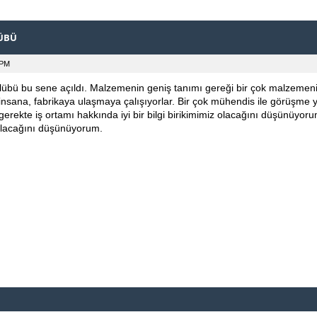
LÜBÜ
 PM
übü bu sene açıldı. Malzemenin geniş tanımı gereği bir çok malzemenin ür
 insana, fabrikaya ulaşmaya çalışıyorlar. Bir çok mühendis ile görüşme ya
gerekte iş ortamı hakkında iyi bir bilgi birikimimiz olacağını düşünüyo
 olacağını düşünüyorum.