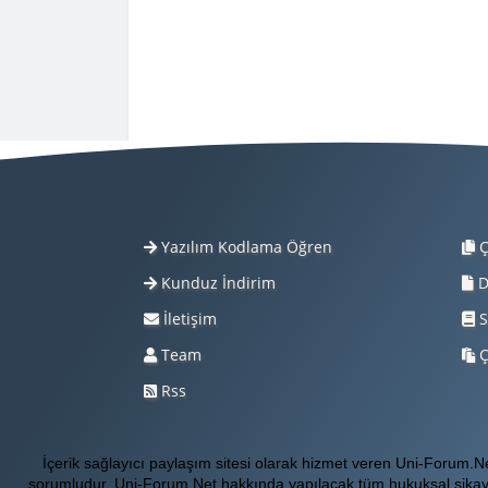
Yazılım Kodlama Öğren
Ç
Kunduz İndirim
D
İletişim
S
Team
Ç
Rss
İçerik sağlayıcı paylaşım sitesi olarak hizmet veren Uni-Forum.
sorumludur. Uni-Forum.Net hakkında yapılacak tüm hukuksal şikay