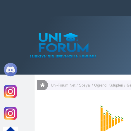
Uni-Forum.Net
/
Sosyal
/
Öğrenci Kulüpleri
/
Ga