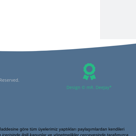
 Reserved.
Design © mR. DeeJay*
addesine göre tüm üyelerimiz yaptıkları paylaşımlardan kendileri
 içerisinde ilgili kanunlar ve yönetmelikler çerçevesinde tarafımızca