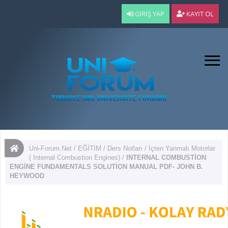
GIRIŞ YAP
KAYIT OL
Uni-Forum.Net
/
EĞİTİM
/
Ders Notları
/
İçten Yanmalı Motorlar
( Internal Combustion Engines)
/
INTERNAL COMBUSTİON
ENGİNE FUNDAMENTALS SOLUTİON MANUAL PDF- JOHN B.
HEYWOOD