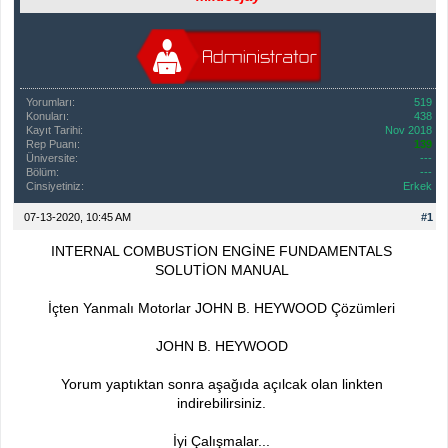
Yorumları:
519
Konuları:
438
Kayıt Tarihi:
Nov 2018
Rep Puanı:
139
Üniversite:
---
Bölüm:
---
Cinsiyetiniz:
Erkek
07-13-2020, 10:45 AM
#1
INTERNAL COMBUSTİON ENGİNE FUNDAMENTALS
SOLUTİON MANUAL
İçten Yanmalı Motorlar JOHN B. HEYWOOD Çözümleri
JOHN B. HEYWOOD
Yorum yaptıktan sonra aşağıda açılcak olan linkten
indirebilirsiniz.
İyi Çalışmalar...