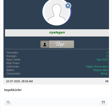
nyelegen
Yorumları:
6
Konuları:
0
Kayıt Tarihi:
Sep 2025
Rep Puanı:
0
Üniversite:
Niğde Üniversitesi
Bölüm:
Makine Müh
Cinsiyetiniz:
Erkek
10-07-2025, 08:56 AM
#8
teşekkürler