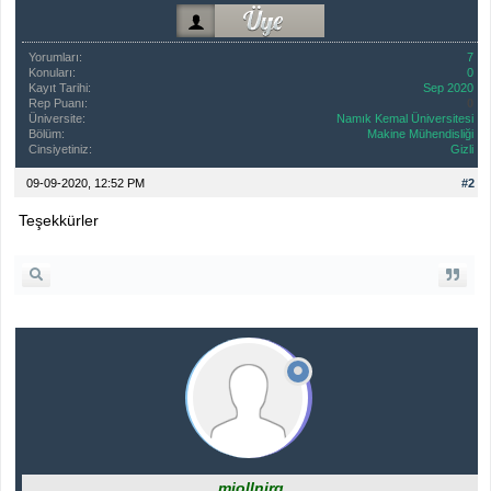
Yorumları:
7
Konuları:
0
Kayıt Tarihi:
Sep 2020
Rep Puanı:
0
Üniversite:
Namık Kemal Üniversitesi
Bölüm:
Makine Mühendisliği
Cinsiyetiniz:
Gizli
09-09-2020, 12:52 PM
#2
Teşekkürler
mjollnirq