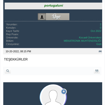
portugaluni
Yorumları:
2
Konuları:
0
Kayıt Tarihi:
Oct 2022
Rep Puanı:
0
Üniversite:
Kocaeli Üniversitesi
Bölüm:
MEKATRONIK MUHTENDİSLİĞİ
Cinsiyetiniz:
Gizli
10-20-2022, 08:15 PM
#4
TEŞEKKÜRLER