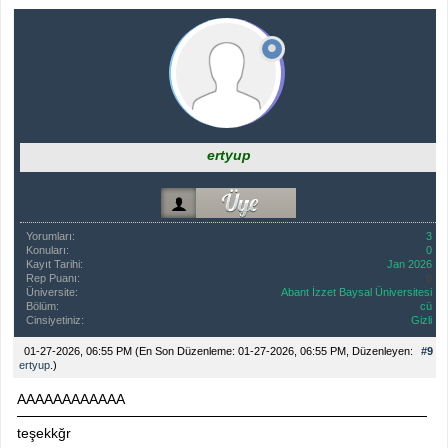
ertyup
Yorumları:
3
Konuları:
0
Kayıt Tarihi:
Jan 2026
Rep Puanı:
0
Üniversite:
Abant İzzet Baysal Üniversitesi
Bölüm:
cü
Cinsiyetiniz:
Gizli
01-27-2026, 06:55 PM
(En Son Düzenleme: 01-27-2026, 06:55 PM, Düzenleyen:
#9
ertyup
.)
AAAAAAAAAAAA
teşekkğr