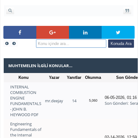
MUHTEMELEN İLGILI KONULAR…
Konu
Yazar
Yanıtlar
Okunma
Son Gönde
INTERNAL
COMBUSTİON
ENGİNE
06-05-2026, 01:1
mr.deejay
14
5,060
Son Gönderi
Ser
FUNDAMENTALS
:
- JOHN B.
HEYWOOD PDF
Engineering
Fundamentals of
the Internal
02-14-2026, 12:5