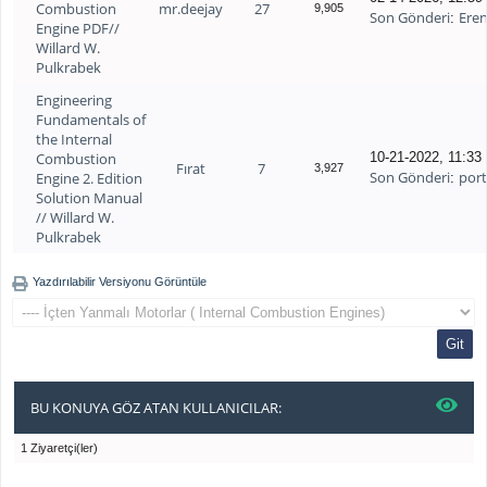
Combustion
mr.deejay
27
9,905
Son Gönderi
Ere
:
Engine PDF//
Willard W.
Pulkrabek
Engineering
Fundamentals of
the Internal
Combustion
10-21-2022, 11:3
Fırat
7
3,927
Son Gönderi
port
Engine 2. Edition
:
Solution Manual
// Willard W.
Pulkrabek
Yazdırılabilir Versiyonu Görüntüle
BU KONUYA GÖZ ATAN KULLANICILAR:
1 Ziyaretçi(ler)