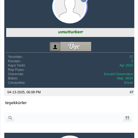
umutturkerr
Yorumları:
22
Konuları:
3
Kayıt Tarihi:
Apr 2020
Rep Puanı:
0
Üniversite:
Kocaeli Üniversitesi
Bölüm:
Mak. MÜH
Cinsiyetiniz:
Erkek
04-13-2025, 06:08 PM
#7
teşekkürler