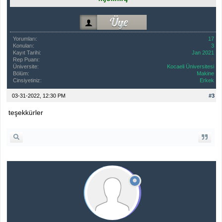
Yorumları:
17
Konuları:
3
Kayıt Tarihi:
Jan 2021
Rep Puanı:
0
Üniversite:
Kocaeli Üniversitesi
Bölüm:
Makine
Cinsiyetiniz:
Erkek
03-31-2022, 12:30 PM
#3
teşekkürler