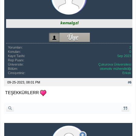
kemalgzl
Yorumları:
2
Konuları:
0
Kayıt Tarihi:
Sep 2023
Rep Puanı:
0
Üniversite:
Çukurova Üniversitesi
Bölüm:
otomotiv mühendisliği
Cinsiyetiniz:
Erkek
09-25-2023, 08:01 PM
#6
TEŞEKKÜRLERR