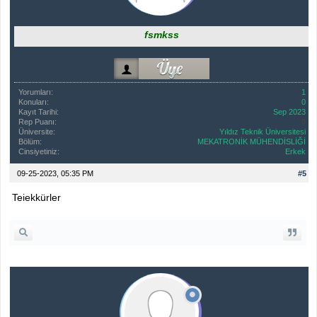
fsmkss
Yorumları:
1
Konuları:
0
Kayıt Tarihi:
Sep 2023
Rep Puanı:
0
Üniversite:
Yıldız Teknik Üniversitesi
Bölüm:
MEKATRONİK MÜHENDİSLİĞİ
Cinsiyetiniz:
Erkek
09-25-2023, 05:35 PM
#5
Teiekkürler