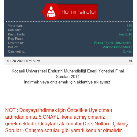
Yorumları:
189
Konuları:
188
Kayıt Tarihi:
Jun 2018
Rep Puanı:
46
Üniversite:
Bursa Teknik Üniversitesi
Bölüm:
Makine Mühendisliği
Cinsiyetiniz:
Erkek
01-20-2020, 07:18 PM
#1
Kocaeli Üniversitesi Endüstri Mühendisliği Enerji Yönetimi Final
Soruları 2014
İndirmek veya önizlemek için eklentiye tıklayınız.
NOT : Dosyayı indirmek için Öncelikle Üye olmalı
ardından en az 5 ONAYLI konu açmış olmanız
gerekmektedir. Onaylancak konular Ders Notları - Çıkmış
Sorular - Çalışma soruları gibi yararlı konular olmalıdır.