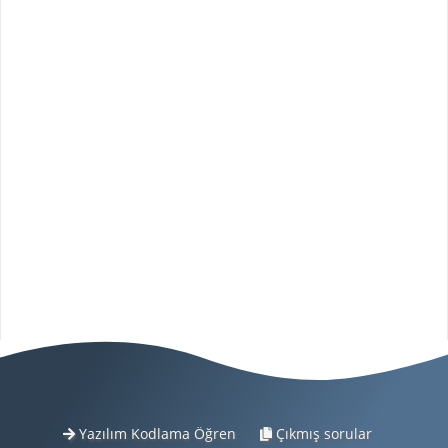
Yazılım Kodlama Öğren
Çıkmış sorular