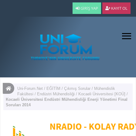
GIRIŞ YAP
KAYIT OL
Uni-Forum.Net
/
EĞİTİM
/
Çıkmış Sorular
/
Mühendislik
Fakültesi
/
Endüstri Mühendisliği
/
Kocaeli Üniversitesi [KOÜ]
/
Kocaeli Üniversitesi Endüstri Mühendisliği Enerji Yönetimi Final
Soruları 2014