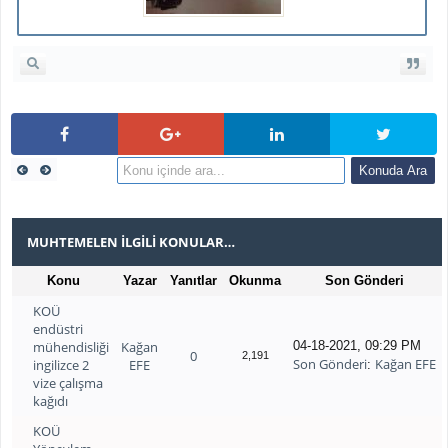
MUHTEMELEN İLGILI KONULAR…
Konu
Yazar
Yanıtlar
Okunma
Son Gönderi
KOÜ
endüstri
mühendisliği
Kağan
04-18-2021, 09:29 PM
0
2,191
Son Gönderi
Kağan EFE
ingilizce 2
EFE
:
vize çalışma
kağıdı
KOÜ