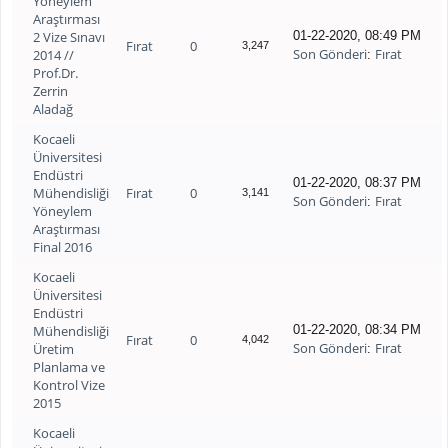
Yöneylem
Araştırması
2 Vize Sınavı
01-22-2020, 08:49 PM
Fırat
0
3,247
Son Gönderi
Fırat
2014 //
:
Prof.Dr.
Zerrin
Aladağ
Kocaeli
Üniversitesi
Endüstri
01-22-2020, 08:37 PM
Mühendisliği
Fırat
0
3,141
Son Gönderi
Fırat
:
Yöneylem
Araştırması
Final 2016
Kocaeli
Üniversitesi
Endüstri
Mühendisliği
01-22-2020, 08:34 PM
Fırat
0
4,042
Son Gönderi
Fırat
Üretim
:
Planlama ve
Kontrol Vize
2015
Kocaeli