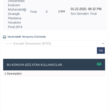
Üniversitesi
Endüstri
Mühendisliği
01-22-2020, 08:32 PM
Fırat
0
2,934
Son Gönderi
Fırat
Stratejik
:
Planlama
Yönetimi
Final 2014
Yazdırılabilir Versiyonu Görüntüle
BU KONUYA GÖZ ATAN KULLANICILAR:
1 Ziyaretçi(ler)