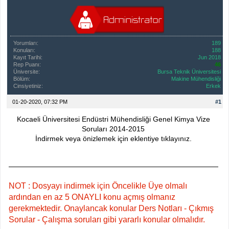
Yorumları:
189
Konuları:
188
Kayıt Tarihi:
Jun 2018
Rep Puanı:
46
Üniversite:
Bursa Teknik Üniversitesi
Bölüm:
Makine Mühendisliği
Cinsiyetiniz:
Erkek
01-20-2020, 07:32 PM
#1
Kocaeli Üniversitesi Endüstri Mühendisliği Genel Kimya Vize
Soruları 2014-2015
İndirmek veya önizlemek için eklentiye tıklayınız.
NOT : Dosyayı indirmek için Öncelikle Üye olmalı
ardından en az 5 ONAYLI konu açmış olmanız
gerekmektedir. Onaylancak konular Ders Notları - Çıkmış
Sorular - Çalışma soruları gibi yararlı konular olmalıdır.