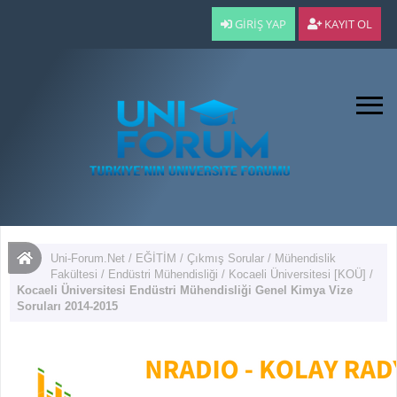
GIRIŞ YAP
KAYIT OL
Uni-Forum.Net
/
EĞİTİM
/
Çıkmış Sorular
/
Mühendislik
Fakültesi
/
Endüstri Mühendisliği
/
Kocaeli Üniversitesi [KOÜ]
/
Kocaeli Üniversitesi Endüstri Mühendisliği Genel Kimya Vize
Soruları 2014-2015