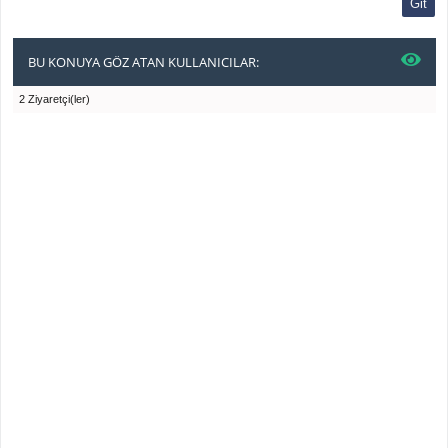
BU KONUYA GÖZ ATAN KULLANICILAR:
2 Ziyaretçi(ler)