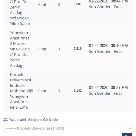
// Prof.Dr.
01-22-2020, 08:44 PM
Fırat
0
3,581
Son Gönderi
Fırat
Zerrin
:
Aladağ
Yrd.Doç.Dr.
Yıldız Şahin
Yöneylem
Araştırması
2 Mazeret
01-22-2020, 08:40 PM
Sınavı 2015
Fırat
0
2,816
Son Gönderi
Fırat
:
// Prof.Dr.
Zerrin
Aladağ
Kocaeli
Üniversitesi
Endüstri
01-22-2020, 08:37 PM
Mühendisliği
Fırat
0
3,142
Son Gönderi
Fırat
:
Yöneylem
Araştırması
Final 2016
Yazdırılabilir Versiyonu Görüntüle