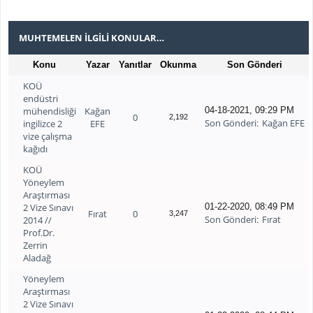
MUHTEMELEN İLGILI KONULAR…
Konu
Yazar
Yanıtlar
Okunma
Son Gönderi
KOÜ
endüstri
mühendisliği
Kağan
04-18-2021, 09:29 PM
0
2,192
Son Gönderi
Kağan EFE
ingilizce 2
EFE
:
vize çalışma
kağıdı
KOÜ
Yöneylem
Araştırması
2 Vize Sınavı
01-22-2020, 08:49 PM
Fırat
0
3,247
Son Gönderi
Fırat
2014 //
:
Prof.Dr.
Zerrin
Aladağ
Yöneylem
Araştırması
2 Vize Sınavı