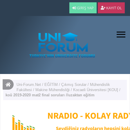
GIRIŞ YAP
KAYIT OL
Uni-Forum.Net
/
EĞİTİM
/
Çıkmış Sorular
/
Mühendislik
Fakültesi
/
Makine Mühendisliği
/
Kocaeli Üniversitesi [KOU]
/
koü 2019-2020 mat2 final soruları //uzaktan eğitim