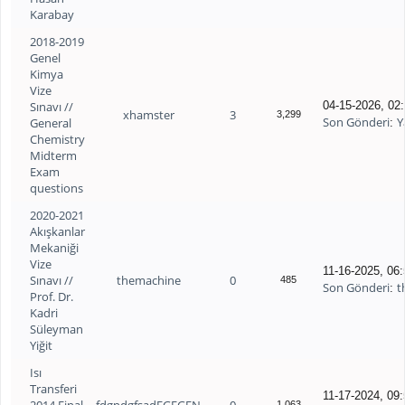
Karabay
2018-2019
Genel
Kimya
Vize
Sınavı //
04-15-2026, 02
xhamster
3
3,299
Son Gönderi
Y
General
:
Chemistry
Midterm
Exam
questions
2020-2021
Akışkanlar
Mekaniği
Vize
11-16-2025, 06
Sınavı //
themachine
0
485
Son Gönderi
t
:
Prof. Dr.
Kadri
Süleyman
Yiğit
Isı
Transferi
11-17-2024, 09
1,063