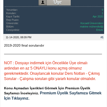
Yorumları:
9
Konuları:
1
Kayıt Tarihi:
Apr 2020
Rep Puanı:
0
Üniversite:
Kocaeli Üniversitesi
Bölüm:
makine mühendisliği
Cinsiyetiniz:
Erkek
11-14-2020, 08:09 PM
#1
2019-2020 final sorularıdır
NOT : Dosyayı indirmek için Öncelikle Üye olmalı
ardından en az 5 ONAYLI konu açmış olmanız
gerekmektedir. Onaylancak konular Ders Notları - Çıkmış
Sorular - Çalışma soruları gibi yararlı konular olmalıdır.
Konu Açmadan İçerikleri Görmek İçin Premium Üyelik
Premium Üyelik Sayfamıza Gitmek
Sayfamızı İnceleyiniz.
İçin Tıklayınız.