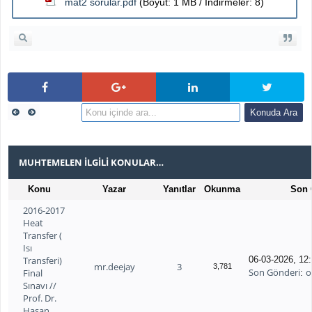
mat2 sorular.pdf
(Boyut: 1 MB / İndirmeler: 8)
MUHTEMELEN İLGILI KONULAR…
Konu
Yazar
Yanıtlar
Okunma
Son 
2016-2017
Heat
Transfer (
Isı
Transferi)
06-03-2026, 12
mr.deejay
3
3,781
Son Gönderi
o
Final
:
Sınavı //
Prof. Dr.
Hasan