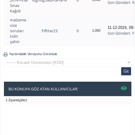
2014 Final
fdgndgfsadFGFGFN
0
Son Gönderi
f
:
Sınav
Kağıdı
malzeme
vize
11-12-2024, 09
soruları
Fifhter23
0
1,050
Son Gönderi
F
:
tülin
şahin
Yazdırılabilir Versiyonu Görüntüle
BU KONUYA GÖZ ATAN KULLANICILAR:
1 Ziyaretçi(ler)