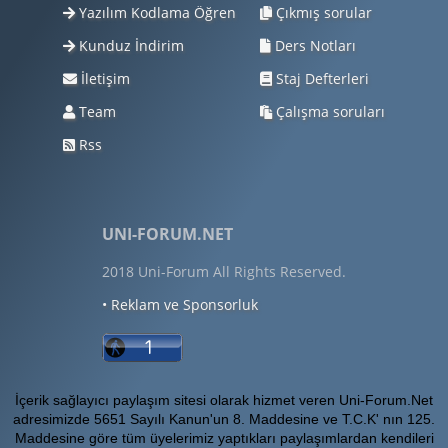
Yazılım Kodlama Öğren
Çıkmış sorular
Kunduz İndirim
Ders Notları
İletişim
Staj Defterleri
Team
Çalışma soruları
Rss
UNI-FORUM.NET
2018 Uni-Forum All Rights Reserved.
• Reklam ve Sponsorluk
İçerik sağlayıcı paylaşım sitesi olarak hizmet veren Uni-Forum.Net
adresimizde 5651 Sayılı Kanun'un 8. Maddesine ve T.C.K' nın 125.
Maddesine göre tüm üyelerimiz yaptıkları paylaşımlardan kendileri