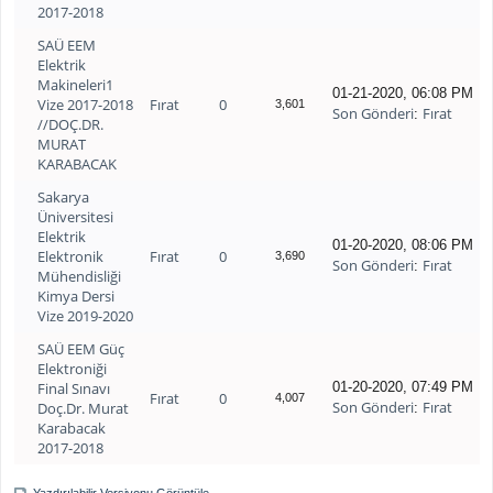
2017-2018
SAÜ EEM
Elektrik
Makineleri1
01-21-2020, 06:08 PM
Vize 2017-2018
Fırat
0
3,601
Son Gönderi
Fırat
:
//DOÇ.DR.
MURAT
KARABACAK
Sakarya
Üniversitesi
Elektrik
01-20-2020, 08:06 PM
Elektronik
Fırat
0
3,690
Son Gönderi
Fırat
:
Mühendisliği
Kimya Dersi
Vize 2019-2020
SAÜ EEM Güç
Elektroniği
Final Sınavı
01-20-2020, 07:49 PM
Fırat
0
4,007
Son Gönderi
Fırat
Doç.Dr. Murat
:
Karabacak
2017-2018