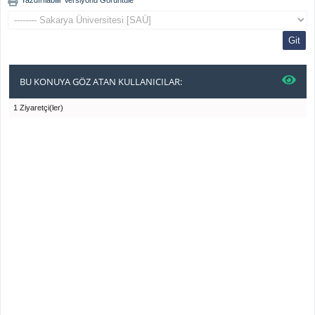
Yazdırılabilir Versiyonu Görüntüle
BU KONUYA GÖZ ATAN KULLANICILAR:
1 Ziyaretçi(ler)