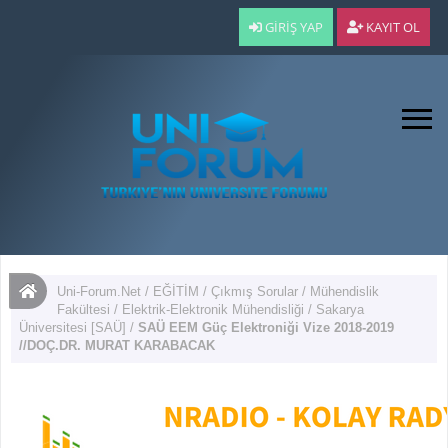
GIRIŞ YAP
KAYIT OL
Uni-Forum.Net
/
EĞİTİM
/
Çıkmış Sorular
/
Mühendislik
Fakültesi
/
Elektrik-Elektronik Mühendisliği
/
Sakarya
Üniversitesi [SAÜ]
/
SAÜ EEM Güç Elektroniği Vize 2018-2019
//DOÇ.DR. MURAT KARABACAK