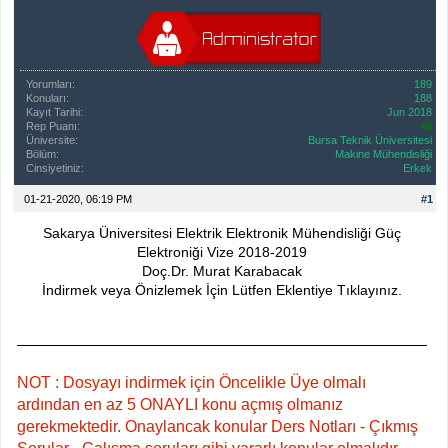
Yorumları:
189
Konuları:
188
Kayıt Tarihi:
Jun 2018
Rep Puanı:
46
Üniversite:
Bursa Teknik Üniversitesi
Bölüm:
Makine Mühendisliği
Cinsiyetiniz:
Erkek
01-21-2020, 06:19 PM
#1
Sakarya Üniversitesi Elektrik Elektronik Mühendisliği Güç
Elektroniği Vize 2018-2019
Doç.Dr. Murat Karabacak
İndirmek veya Önizlemek İçin Lütfen Eklentiye Tıklayınız.
NOT : Dosyayı indirmek için Öncelikle Üye olmalı
ardından en az 5 ONAYLI konu açmış olmanız
gerekmektedir. Onaylancak konular Ders Notları - Çıkmış