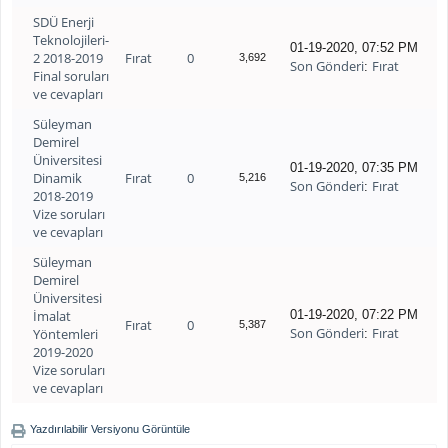
SDÜ Enerji
Teknolojileri-
01-19-2020, 07:52 PM
2 2018-2019
Fırat
0
3,692
Son Gönderi
Fırat
:
Final soruları
ve cevapları
Süleyman
Demirel
Üniversitesi
01-19-2020, 07:35 PM
Dinamik
Fırat
0
5,216
Son Gönderi
Fırat
:
2018-2019
Vize soruları
ve cevapları
Süleyman
Demirel
Üniversitesi
İmalat
01-19-2020, 07:22 PM
Fırat
0
5,387
Son Gönderi
Fırat
Yöntemleri
:
2019-2020
Vize soruları
ve cevapları
Yazdırılabilir Versiyonu Görüntüle