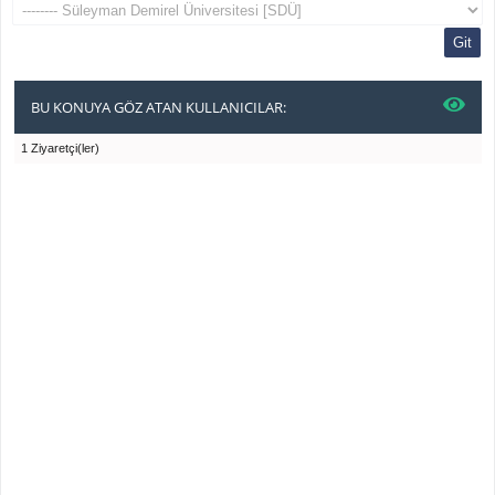
BU KONUYA GÖZ ATAN KULLANICILAR:
1 Ziyaretçi(ler)