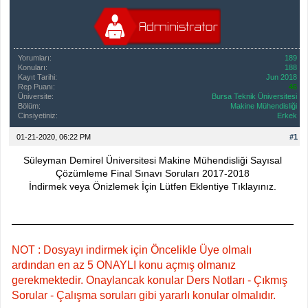
Yorumları:
189
Konuları:
188
Kayıt Tarihi:
Jun 2018
Rep Puanı:
46
Üniversite:
Bursa Teknik Üniversitesi
Bölüm:
Makine Mühendisliği
Cinsiyetiniz:
Erkek
01-21-2020, 06:22 PM
#1
Süleyman Demirel Üniversitesi Makine Mühendisliği Sayısal
Çözümleme Final Sınavı Soruları 2017-2018
İndirmek veya Önizlemek İçin Lütfen Eklentiye Tıklayınız.
NOT : Dosyayı indirmek için Öncelikle Üye olmalı
ardından en az 5 ONAYLI konu açmış olmanız
gerekmektedir. Onaylancak konular Ders Notları - Çıkmış
Sorular - Çalışma soruları gibi yararlı konular olmalıdır.