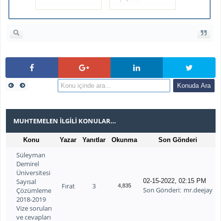
MUHTEMELEN İLGILI KONULAR…
Konu
Yazar
Yanıtlar
Okunma
Son Gönderi
Süleyman
Demirel
Üniversitesi
Sayısal
02-15-2022, 02:15 PM
Fırat
3
4,835
Son Gönderi
mr.deejay
Çözümleme
:
2018-2019
Vize soruları
ve cevapları