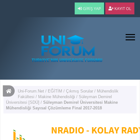
GIRIŞ YAP
KAYIT OL
Uni-Forum.Net
/
EĞİTİM
/
Çıkmış Sorular
/
Mühendislik
Fakültesi
/
Makine Mühendisliği
/
Süleyman Demirel
Üniversitesi [SDÜ]
/
Süleyman Demirel Üniversitesi Makine
Mühendisliği Sayısal Çözümleme Final 2017-2018