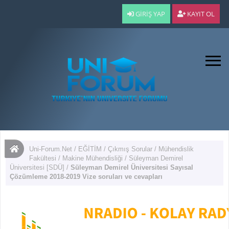
GIRIŞ YAP
KAYIT OL
Uni-Forum.Net
/
EĞİTİM
/
Çıkmış Sorular
/
Mühendislik
Fakültesi
/
Makine Mühendisliği
/
Süleyman Demirel
Üniversitesi [SDÜ]
/
Süleyman Demirel Üniversitesi Sayısal
Çözümleme 2018-2019 Vize soruları ve cevapları