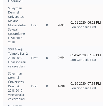
Öndürücü
Süleyman
Demirel
Üniversitesi
Makine
01-21-2020, 06:22 PM
Mühendisliği
Fırat
0
3,214
Son Gönderi
Fırat
:
Sayısal
Çözümleme
Final 2017-
2018
SDÜ Enerji
Teknolojileri-2
01-19-2020, 07:52 PM
2018-2019
Fırat
0
3,694
Son Gönderi
Fırat
:
Final soruları
ve cevapları
Süleyman
Demirel
Üniversitesi
01-19-2020, 07:35 PM
Dinamik
Fırat
0
5,218
Son Gönderi
Fırat
:
2018-2019
Vize soruları
ve cevapları