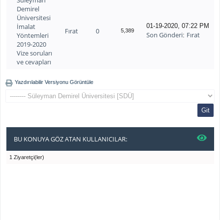
Süleyman
Demirel
Üniversitesi
İmalat
01-19-2020, 07:22 PM
Fırat
0
5,389
Son Gönderi
Fırat
Yöntemleri
:
2019-2020
Vize soruları
ve cevapları
Yazdırılabilir Versiyonu Görüntüle
BU KONUYA GÖZ ATAN KULLANICILAR:
1 Ziyaretçi(ler)