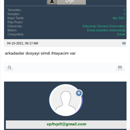
Yorumları:
1
Konuları:
0
Kayıt Tarihi:
Apr 2021
Rep Puanı:
0
Üniversite:
Süleyman Demirel Üniversitesi
Bölüm:
Enerji sistimleri mühendislği
Cinsiyetiniz:
Erkek
04-10-2021, 06:17 AM
#2
arkadaslar dosyayi simdi ihtayacim var
vpltvplt@gmail.com