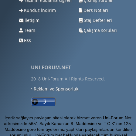
Yazılım Kodlama Öğren
Çıkmış sorular
Kunduz İndirim
Ders Notları
İletişim
Staj Defterleri
Team
Çalışma soruları
Rss
UNI-FORUM.NET
2018 Uni-Forum All Rights Reserved.
• Reklam ve Sponsorluk
İçerik sağlayıcı paylaşım sitesi olarak hizmet veren Uni-Forum.Net
adresimizde 5651 Sayılı Kanun'un 8. Maddesine ve T.C.K' nın 125.
Maddesine göre tüm üyelerimiz yaptıkları paylaşımlardan kendileri
sorumludur. Uni-Forum.Net hakkında yapılacak tüm hukuksal