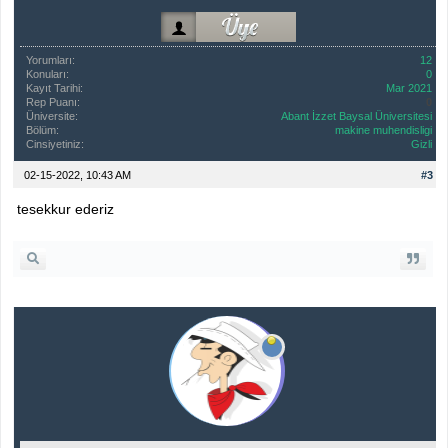
Yorumları:
12
Konuları:
0
Kayıt Tarihi:
Mar 2021
Rep Puanı:
0
Üniversite:
Abant İzzet Baysal Üniversitesi
Bölüm:
makine muhendisligi
Cinsiyetiniz:
Gizli
02-15-2022, 10:43 AM
#3
tesekkur ederiz