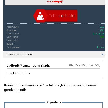
mr.deejay
Yorumları:
519
Konuları:
438
Kayıt Tarihi:
Nov 2018
Rep Puanı:
139
Üniversite:
---
Bölüm:
---
Cinsiyetiniz:
Erkek
02-15-2022, 02:15 PM
#4
vpltvplt@gmail.com Yazdı:
(02-15-2022, 10:43 AM)
tesekkur ederiz
Konuyu görebilmeniz için 1 adet onaylı konunuzun bulunması
gerekmektedir.
Signature