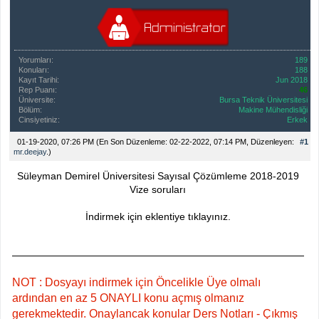
Yorumları:
189
Konuları:
188
Kayıt Tarihi:
Jun 2018
Rep Puanı:
46
Üniversite:
Bursa Teknik Üniversitesi
Bölüm:
Makine Mühendisliği
Cinsiyetiniz:
Erkek
01-19-2020, 07:26 PM
(En Son Düzenleme: 02-22-2022, 07:14 PM, Düzenleyen:
#1
mr.deejay
.)
Süleyman Demirel Üniversitesi Sayısal Çözümleme 2018-2019
Vize soruları
İndirmek için eklentiye tıklayınız.
NOT : Dosyayı indirmek için Öncelikle Üye olmalı
ardından en az 5 ONAYLI konu açmış olmanız
gerekmektedir. Onaylancak konular Ders Notları - Çıkmış