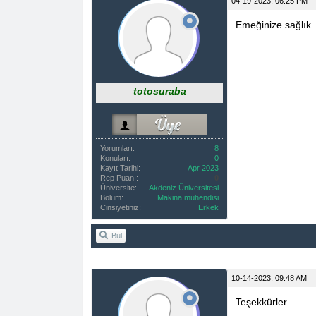
04-19-2023, 06:25 PM
Emeğinize sağlık..
totosuraba
Yorumları:
8
Konuları:
0
Kayıt Tarihi:
Apr 2023
Rep Puanı:
0
Üniversite:
Akdeniz Üniversitesi
Bölüm:
Makina mühendisi
Cinsiyetiniz:
Erkek
Bul
10-14-2023, 09:48 AM
Teşekkürler