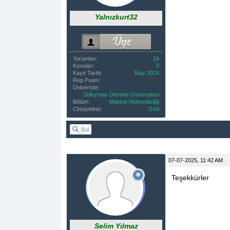
Yalnızkurt32
Yorumları:
18
Konuları:
0
Kayıt Tarihi:
May 2024
Rep Puanı:
0
Üniversite:
Süleyman Demirel Üniversitesi
Bölüm:
Makine Mühendisliği
Cinsiyetiniz:
Gizli
Bul
07-07-2025, 11:42 AM
Teşekkürler
Selim Yılmaz