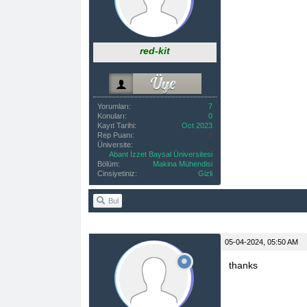
red-kit
Yorumları:
7
Konuları:
0
Kayıt Tarihi:
Oct 2023
Rep Puanı:
0
Üniversite:
Abant İzzet Baysal Üniversitesi
Bölüm:
Makina Mühendisi
Cinsiyetiniz:
Gizli
Bul
05-04-2024, 05:50 AM
thanks