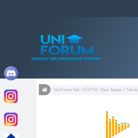
Uni-Forum.Net
/
EĞİTİM
/
Ders Notları
/
Tekni