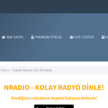
ANA SAYFA
PREMIUM ÜYELIK
ÜYE LISTESI
O
k Resim
/
Teknik Resim Zor Örnekler