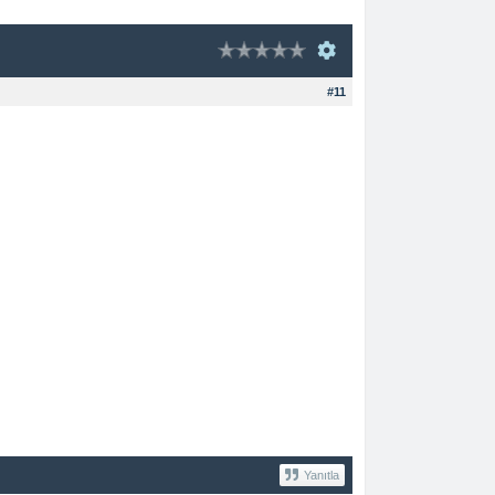
#11
Yanıtla