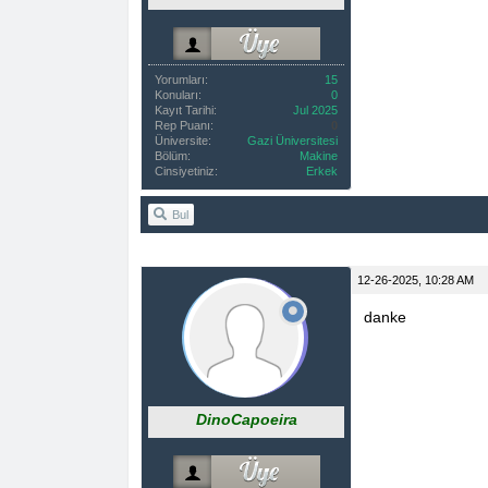
Yorumları:
15
Konuları:
0
Kayıt Tarihi:
Jul 2025
Rep Puanı:
0
Üniversite:
Gazi Üniversitesi
Bölüm:
Makine
Cinsiyetiniz:
Erkek
Bul
12-26-2025, 10:28 AM
danke
DinoCapoeira