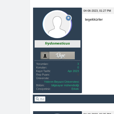
04-06-2023, 01:27 PM
teşekkürler
frydomesticus
Yorumları:
3
Konuları:
0
Kayıt Tarihi:
Apr 2023
Rep Puanı:
0
Üniversite:
Yıldırım Beyazıt Üniversitesi
Bölüm:
bilgisayar mühendisliği
Cinsiyetiniz:
Erkek
Bul