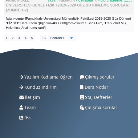
PAMUKKALE
Yazar:
Fukukum
- Cevaplar:
0
- Görüntüleme: 1155
ÜNİVERSİTESİ GENEL FİZİK I 2019-2020 GÜZ BÜTÜNLEME SORULARI
(ZÜMRE 1-2)
[align=center]
Pamukkale Üniversitesi Mühendislik Fakültesi 2019-2020 Güz Dönemi
''
FİZ 111
'' Ders Kodlu ''
[b][color=#000000][font='Source Sans Pro', 'Trebuchet MS',
Helvetica, Arial, sans-serif]
1
2
3
4
5
…
16
Sonraki »
Yazılım Kodlama Öğren
Çıkmış sorular
Kunduz İndirim
Ders Notları
İletişim
Staj Defterleri
Team
Çalışma soruları
Rss