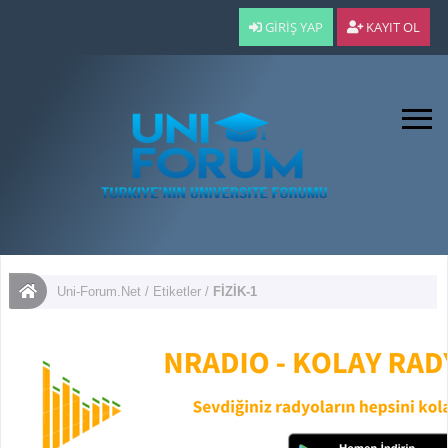
GIRIŞ YAP
KAYIT OL
Uni-Forum.Net
/
Etiketler
/
FİZİK-1