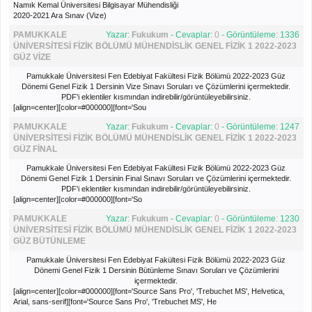
Namık Kemal Üniversitesi Bilgisayar Mühendisliği
2020-2021 Ara Sınav (Vize)
PAMUKKALE
Yazar:
Fukukum
- Cevaplar:
0
- Görüntüleme: 1336
ÜNİVERSİTESİ FİZİK BÖLÜMÜ MÜHENDİSLİK GENEL FİZİK 1 2022-2023
GÜZ VİZE
Pamukkale Üniversitesi Fen Edebiyat Fakültesi Fizik Bölümü 2022-2023 Güz
Dönemi Genel Fizik 1 Dersinin Vize Sınavı Soruları ve Çözümlerini içermektedir.
PDF'i eklentiler kısmından indirebilir/görüntüleyebilirsiniz.
[align=center][color=#000000][font='Sou
PAMUKKALE
Yazar:
Fukukum
- Cevaplar:
0
- Görüntüleme: 1247
ÜNİVERSİTESİ FİZİK BÖLÜMÜ MÜHENDİSLİK GENEL FİZİK 1 2022-2023
GÜZ FİNAL
Pamukkale Üniversitesi Fen Edebiyat Fakültesi Fizik Bölümü 2022-2023 Güz
Dönemi Genel Fizik 1 Dersinin Final Sınavı Soruları ve Çözümlerini içermektedir.
PDF'i eklentiler kısmından indirebilir/görüntüleyebilirsiniz.
[align=center][color=#000000][font='So
PAMUKKALE
Yazar:
Fukukum
- Cevaplar:
0
- Görüntüleme: 1230
ÜNİVERSİTESİ FİZİK BÖLÜMÜ MÜHENDİSLİK GENEL FİZİK 1 2022-2023
GÜZ BÜTÜNLEME
Pamukkale Üniversitesi Fen Edebiyat Fakültesi Fizik Bölümü 2022-2023 Güz
Dönemi Genel Fizik 1 Dersinin Bütünleme Sınavı Soruları ve Çözümlerini
içermektedir.
[align=center][color=#000000][font='Source Sans Pro', 'Trebuchet MS', Helvetica,
Arial, sans-serif][font='Source Sans Pro', 'Trebuchet MS', He