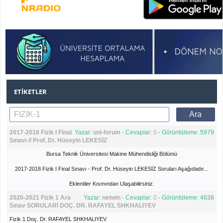
ETIKETLER
2017-2018 Fizik I Final
Yazar:
uni-forum
- Cevaplar:
0
- Görüntüleme: 5979
Sınavı // Prof. Dr. Hüseyin LEKESİZ
Bursa Teknik Üniversitesi Makine Mühendisliği Bölümü
2017-2018 Fizik I Final Sınavı - Prof. Dr. Hüseyin LEKESİZ Soruları Aşağıdadır...
Eklentiler Kısmından Ulaşabilirsiniz.
2020-2021 Fizik 1 Ara
Yazar:
netwin
- Cevaplar:
0
- Görüntüleme: 4638
Sınav SORULARİ DOÇ. DR. RAFAYEL SHKHALIYEV
Fizik 1 Doç. Dr. RAFAYEL SHKHALIYEV