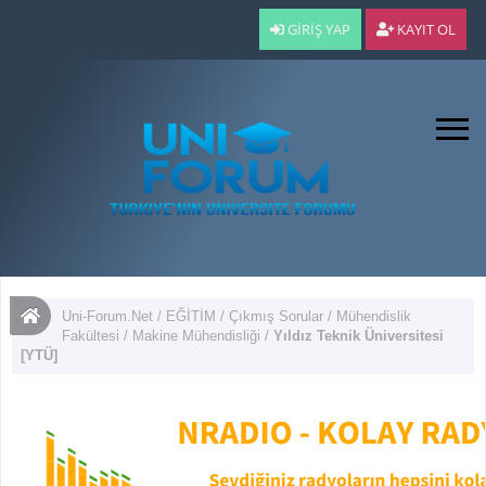
GIRIŞ YAP
KAYIT OL
Uni-Forum.Net
/
EĞİTİM
/
Çıkmış Sorular
/
Mühendislik
Fakültesi
/
Makine Mühendisliği
/
Yıldız Teknik Üniversitesi
[YTÜ]