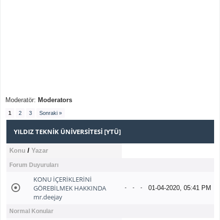
Moderatör:
Moderators
1
2
3
Sonraki »
YILDIZ TEKNIK ÜNIVERSITESI [YTÜ]
Konu
/
Yazar
Forum Duyuruları
KONU İÇERİKLERİNİ
GÖREBİLMEK HAKKINDA
01-04-2020, 05:41 PM
-
-
-
mr.deejay
Normal Konular