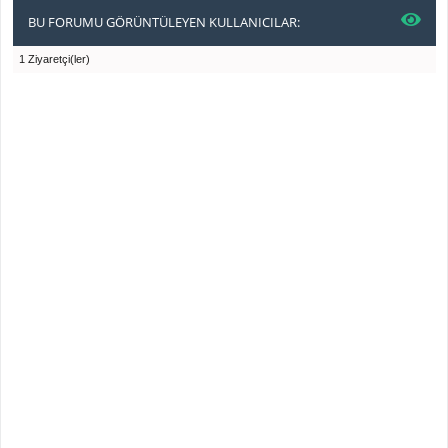
BU FORUMU GÖRÜNTÜLEYEN KULLANICILAR:
1 Ziyaretçi(ler)