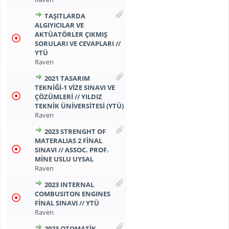
TAŞITLARDA
ALGIYICILAR VE
AKTÜATÖRLER ÇIKMIŞ
SORULARI VE CEVAPLARI //
YTÜ
Raven
2021 TASARIM
TEKNİĞİ-1 VİZE SINAVI VE
ÇÖZÜMLERİ // YILDIZ
TEKNİK ÜNİVERSİTESİ (YTÜ)
Raven
2023 STRENGHT OF
MATERALIAS 2 FİNAL
SINAVI // ASSOC. PROF.
MİNE USLU UYSAL
Raven
2023 INTERNAL
COMBUSITON ENGINES
FİNAL SINAVI // YTÜ
Raven
2023 OTOMATİK