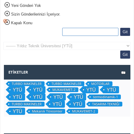
Yeni Gönderi Yok
Sizin Gönderilerinizi İçeriyor.
Kapalı Konu
ETIKETLER
TURBO MAKİNELER
TURBO MAKİNELER
MOTORLAR
YTÜ
YTÜ
YTÜ
YTÜ
MUKAVEMET-2
YTÜ
YTÜ
YTÜ
YTÜ
termodinamik-1
YTÜ
YTÜ
TURBO MAKİNELER
TASARIM-TEKNİĞİ
YTÜ
Mekanik Titresimler
MUKAVEMET-2