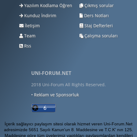
Yazılım Kodlama Öğren
Çıkmış sorular
Kunduz İndirim
Ders Notları
İletişim
Staj Defterleri
Team
Çalışma soruları
Rss
UNI-FORUM.NET
2018 Uni-Forum All Rights Reserved.
• Reklam ve Sponsorluk
İçerik sağlayıcı paylaşım sitesi olarak hizmet veren Uni-Forum.Net
adresimizde 5651 Sayılı Kanun'un 8. Maddesine ve T.C.K' nın 125.
Maddesine göre tüm üyelerimiz yaptıkları paylaşımlardan kendileri