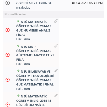
GÖREBİLMEK HAKKINDA
01-04-2020, 05:41 PM
-
-
-
mr.deejay
Normal Konular
NEÜ MATEMATİK
ÖĞRETMENLİĞİ 2014-15
GÜZ NÜMERİK ANALİZİ
FİNAL
Fukukum
NEÜ SINIF
ÖĞRETMENLİĞİ 2014-15
GÜZ TEMEL MATEMATİK I
FİNA
Fukukum
NEÜ BİLGİSAYAR VE
ÖĞRETİM TEKNOLOJİLERİ
ÖĞRETMENLİĞİ 2014-15
GÜZ MATEMATİK I FİNAL
Fukukum
NEÜ MATEMATİK
ÖĞRETMENLİĞİ 2014-15
GÜZ DİFERANSİYEL