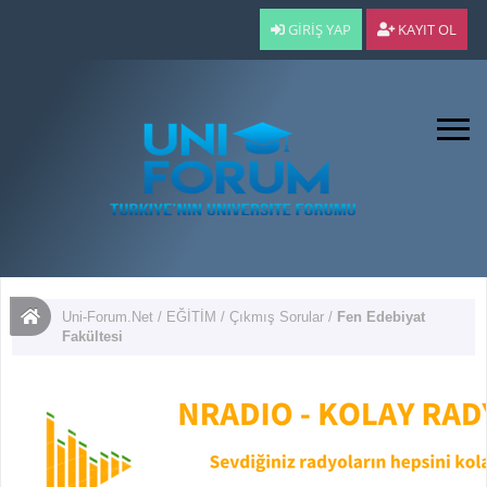
GIRIŞ YAP
KAYIT OL
Uni-Forum.Net
/
EĞİTİM
/
Çıkmış Sorular
/
Fen Edebiyat
Fakültesi