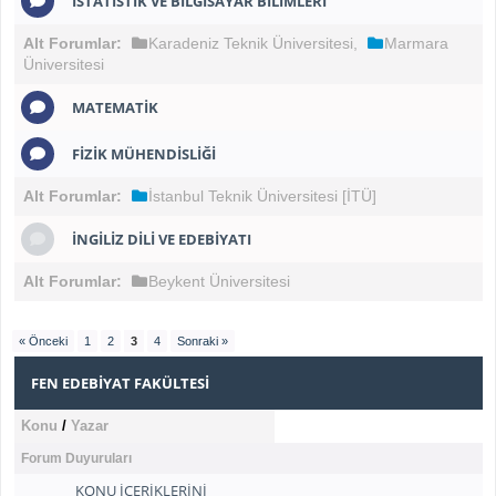
İSTATISTIK VE BILGISAYAR BILIMLERI
Alt Forumlar:
Karadeniz Teknik Üniversitesi
,
Marmara
Üniversitesi
MATEMATIK
FIZIK MÜHENDISLIĞI
Alt Forumlar:
İstanbul Teknik Üniversitesi [İTÜ]
İNGILIZ DILI VE EDEBIYATI
Alt Forumlar:
Beykent Üniversitesi
« Önceki
1
2
3
4
Sonraki »
FEN EDEBIYAT FAKÜLTESI
Konu
/
Yazar
Forum Duyuruları
KONU İÇERİKLERİNİ