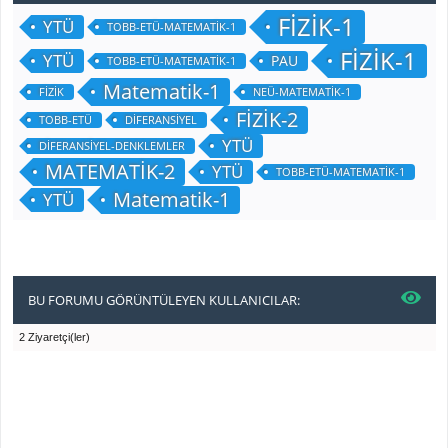
FİZİK-1
YTÜ
TOBB-ETÜ-MATEMATİK-1
FİZİK-1
YTÜ
PAU
TOBB-ETÜ-MATEMATİK-1
Matematik-1
FİZİK
NEÜ-MATEMATİK-1
FİZİK-2
TOBB-ETÜ
DİFERANSİYEL
YTÜ
DİFERANSİYEL-DENKLEMLER
MATEMATİK-2
YTÜ
TOBB-ETÜ-MATEMATİK-1
Matematik-1
YTÜ
BU FORUMU GÖRÜNTÜLEYEN KULLANICILAR:
2 Ziyaretçi(ler)