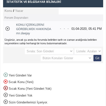
İSTATISTIK VE BILGISAYAR BILIMLERI
Konu
/
Yazar
Forum Duyuruları
KONU İÇERİKLERİNİ
GÖREBİLMEK HAKKINDA
01-04-2020, 05:41 PM
-
-
-
mr.deejay
Üzgünüz, ancak şu anda bu forumda belirtilen tarih ve zaman aralığında belirtilen
seçeneklere sahip herhangi bir konu bulunmamaktadır.
Yeni Gönderi Var
Sıcak Konu (Yeni)
Sıcak Konu (Yeni Gönderi Yok)
Yeni Gönderi Yok
Sizin Gönderilerinizi İçeriyor.