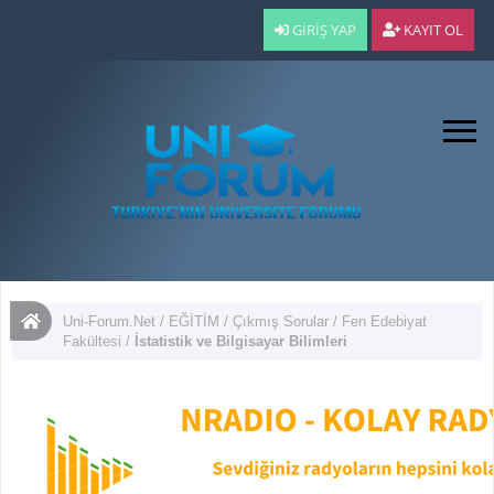
GIRIŞ YAP
KAYIT OL
Uni-Forum.Net
/
EĞİTİM
/
Çıkmış Sorular
/
Fen Edebiyat
Fakültesi
/
İstatistik ve Bilgisayar Bilimleri