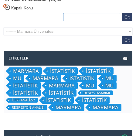
Kapalı Konu
ETIKETLER
MARMARA
İSTATİSTİK
İSTATİSTİK
MU
MARMARA
İSTATİSTİK
MU
İSTATİSTİK
MARMARA
MU
MU
İSTATİSTİK
İSTATİSTİK
DENEY-TASARIMI
İSTATİSTİK
İSTATİSTİK
İLERİ-ANALİZ-2
MARMARA
MARMARA
REGRESYON-ANALİZİ