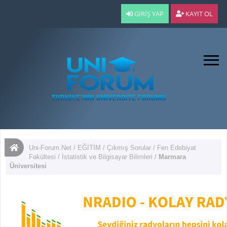
GIRIŞ YAP
KAYIT OL
Uni-Forum.Net
/
EĞİTİM
/
Çıkmış Sorular
/
Fen Edebiyat
Fakültesi
/
İstatistik ve Bilgisayar Bilimleri
/
Marmara
Üniversitesi