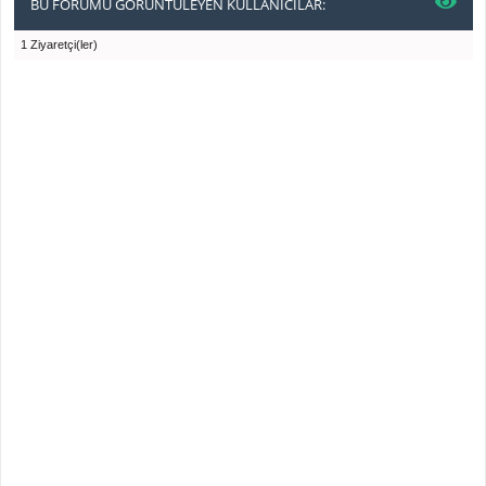
BU FORUMU GÖRÜNTÜLEYEN KULLANICILAR:
1 Ziyaretçi(ler)