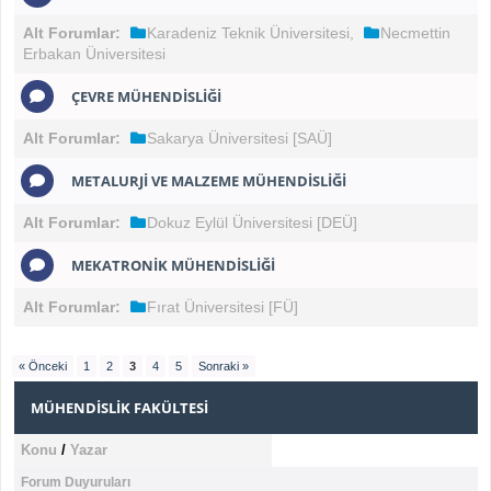
Alt Forumlar:
Karadeniz Teknik Üniversitesi
,
Necmettin
Erbakan Üniversitesi
ÇEVRE MÜHENDISLIĞI
Alt Forumlar:
Sakarya Üniversitesi [SAÜ]
METALURJI VE MALZEME MÜHENDISLIĞI
Alt Forumlar:
Dokuz Eylül Üniversitesi [DEÜ]
MEKATRONIK MÜHENDISLIĞI
Alt Forumlar:
Fırat Üniversitesi [FÜ]
« Önceki
1
2
3
4
5
Sonraki »
MÜHENDISLIK FAKÜLTESI
Konu
/
Yazar
Forum Duyuruları