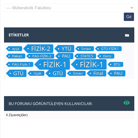
ETIKETLER
FİZİK-2
YTÜ
ayça
Sınavı
GTÜ-FİZİK1
PAU
Hakan
PAU-FİZİK-2
STATİCS
Dersi
FİZİK-1
FİZİK-1
PAU-Fizik-1
BTU
GTÜ
GTÜ
Final
PAU
Uçak
Sınavı
BU FORUMU GÖRÜNTÜLEYEN KULLANICILAR:
4 Ziyaretçi(ler)