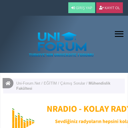
GIRIŞ YAP
KAYIT OL
Uni-Forum.Net
/
EĞİTİM
/
Çıkmış Sorular
/
Mühendislik
Fakültesi