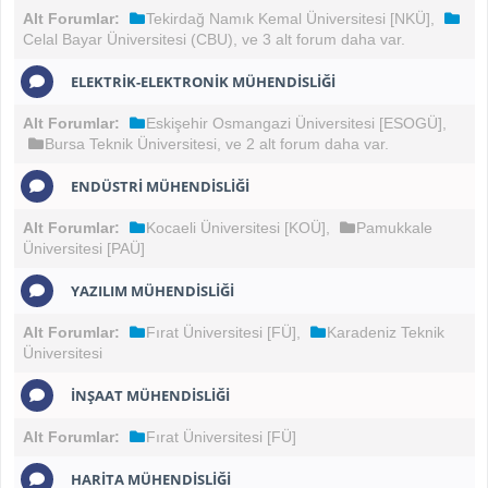
Alt Forumlar:
Tekirdağ Namık Kemal Üniversitesi [NKÜ]
,
Celal Bayar Üniversitesi (CBU)
, ve 3 alt forum daha var.
ELEKTRIK-ELEKTRONIK MÜHENDISLIĞI
Alt Forumlar:
Eskişehir Osmangazi Üniversitesi [ESOGÜ]
,
Bursa Teknik Üniversitesi
, ve 2 alt forum daha var.
ENDÜSTRI MÜHENDISLIĞI
Alt Forumlar:
Kocaeli Üniversitesi [KOÜ]
,
Pamukkale
Üniversitesi [PAÜ]
YAZILIM MÜHENDISLIĞI
Alt Forumlar:
Fırat Üniversitesi [FÜ]
,
Karadeniz Teknik
Üniversitesi
İNŞAAT MÜHENDISLIĞI
Alt Forumlar:
Fırat Üniversitesi [FÜ]
HARITA MÜHENDISLIĞI