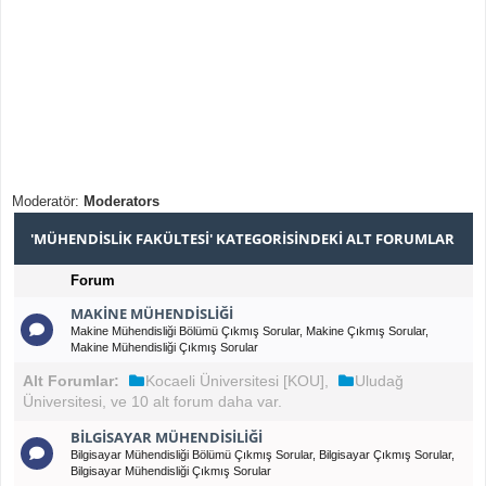
Moderatör:
Moderators
'MÜHENDISLIK FAKÜLTESI' KATEGORISINDEKI ALT FORUMLAR
Forum
MAKINE MÜHENDISLIĞI
Makine Mühendisliği Bölümü Çıkmış Sorular, Makine Çıkmış Sorular,
Makine Mühendisliği Çıkmış Sorular
Alt Forumlar:
Kocaeli Üniversitesi [KOU]
,
Uludağ
Üniversitesi
, ve 10 alt forum daha var.
BILGISAYAR MÜHENDISILIĞI
Bilgisayar Mühendisliği Bölümü Çıkmış Sorular, Bilgisayar Çıkmış Sorular,
Bilgisayar Mühendisliği Çıkmış Sorular